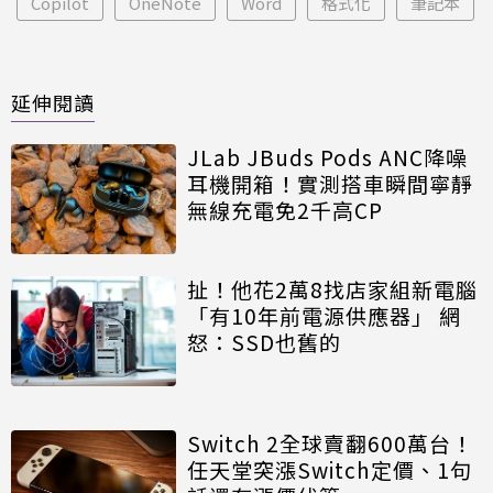
Copilot
OneNote
Word
格式化
筆記本
延伸閱讀
JLab JBuds Pods ANC降噪
耳機開箱！實測搭車瞬間寧靜
無線充電免2千高CP
扯！他花2萬8找店家組新電腦
「有10年前電源供應器」 網
怒：SSD也舊的
Switch 2全球賣翻600萬台！
任天堂突漲Switch定價、1句