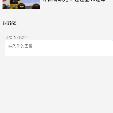
討論區
共有
0
則留言
規範
回覆
還沒有留言，成為第一個發言的人吧！