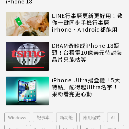
iPhone 18
LINE行事曆更新更好用！教
你一鍵同步手機行事曆
iPhone、Android都能用
DRAM奇缺成iPhone 18瓶
頸！台積電10億美元待封裝
晶片只能枯等
iPhone Ultra摺疊機「5大
特點」配得起Ultra名字！
果粉看完更心動
Windows
記事本
新功能
應用程式
AI