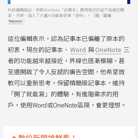
科技編輯指出，微軟Windows「記事本」應用程式已經不如過往簡
潔、方便，加入了大量AI功能後逐漸「走味」。（圖／翻攝
Neowin
）
這位編輯表示，認為記事本已偏離了原本的
初衷，現在的記事本、
Word
與
OneNote
三
者的功能越來越接近，界線也逐漸模糊，甚
至還開啟了令人反感的廣告空間，他希望微
軟可以重新思考，保留精簡版記事本，維持
「開了就能寫」的體驗，有進階需求的用
戶，使用Word或OneNote區隔，會更理想。
📌 數位新聞搶鮮看！