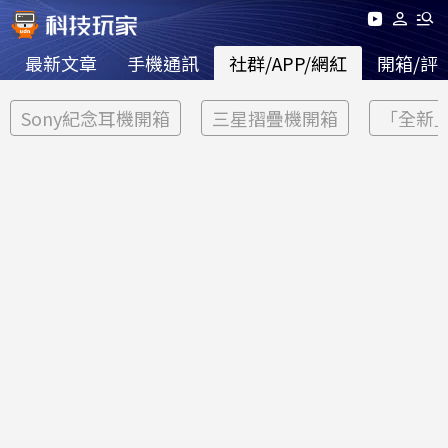
最新文章
手機通訊
社群/APP/網紅
開箱/評
Sony紀念耳機開箱
三星摺疊機開箱
「全新