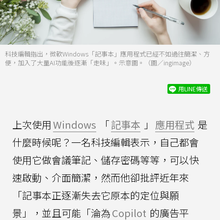
科技編輯指出，微軟Windows「記事本」應用程式已經不如過往簡潔、方
便，加入了大量AI功能後逐漸「走味」。示意圖。（圖／ingimage）
用LINE傳送
上次使用
Windows
「
記事本
」
應用程式
是
什麼時候呢？一名科技編輯表示，自己都會
使用它做會議筆記、儲存密碼等等，可以快
速啟動、介面簡潔，然而他卻批評近年來
「記事本正逐漸失去它原本的定位與願
景」，並且可能「淪為
Copilot
的廣告平