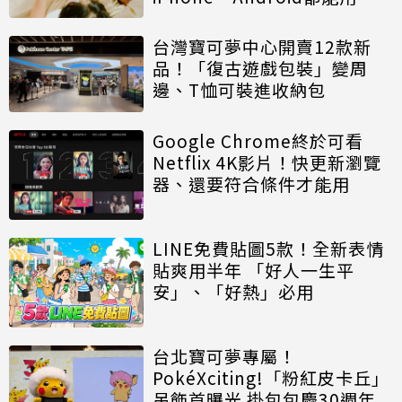
台灣寶可夢中心開賣12款新
品！「復古遊戲包裝」變周
邊、T恤可裝進收納包
Google Chrome終於可看
Netflix 4K影片！快更新瀏覽
器、還要符合條件才能用
LINE免費貼圖5款！全新表情
貼爽用半年 「好人一生平
安」、「好熱」必用
台北寶可夢專屬！
PokéXciting!「粉紅皮卡丘」
吊飾首曝光 掛包包慶30週年