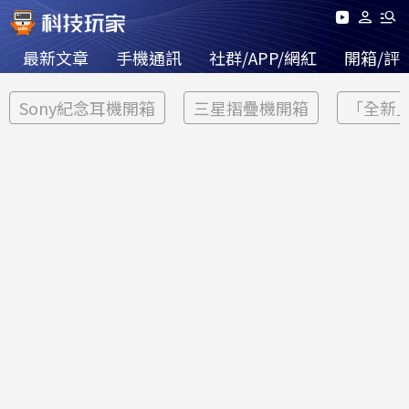
最新文章
手機通訊
社群/APP/網紅
開箱/評
Sony紀念耳機開箱
三星摺疊機開箱
「全新