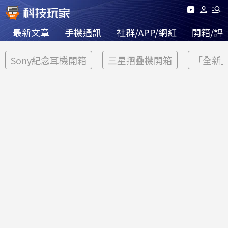
最新文章
手機通訊
社群/APP/網紅
開箱/評
Sony紀念耳機開箱
三星摺疊機開箱
「全新