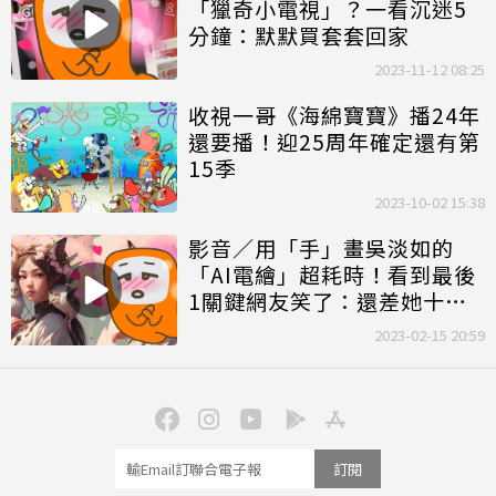
「獵奇小電視」？一看沉迷5
分鐘：默默買套套回家
2023-11-12 08:25
收視一哥《海綿寶寶》播24年
還要播！迎25周年確定還有第
15季
2023-10-02 15:38
影音／用「手」畫吳淡如的
「AI電繪」超耗時！看到最後
1關鍵網友笑了：還差她十光
年
2023-02-15 20:59
訂閱