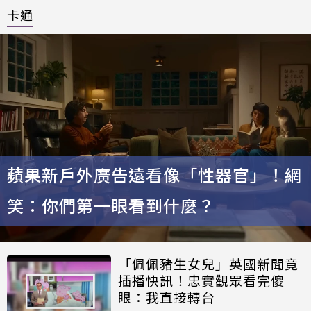
卡通
蘋果新戶外廣告遠看像「性器官」！網
笑：你們第一眼看到什麼？
「佩佩豬生女兒」英國新聞竟
插播快訊！忠實觀眾看完傻
眼：我直接轉台