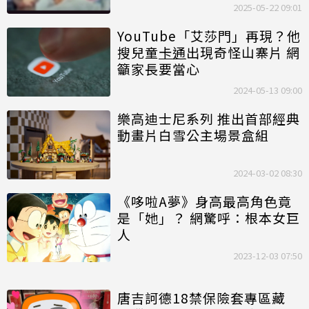
2025-05-22 09:01
YouTube「艾莎門」再現？他
搜兒童
卡通
出現奇怪山寨片 網
籲家長要當心
2024-05-13 09:00
樂高迪士尼系列 推出首部經典
動畫片白雪公主場景盒組
2024-03-02 08:30
《哆啦A夢》身高最高角色竟
是「她」？ 網驚呼：根本女巨
人
2023-12-03 07:50
唐吉訶德18禁保險套專區藏