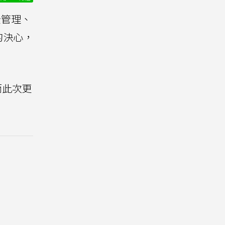
全管理、
的決心，
而此次更
。