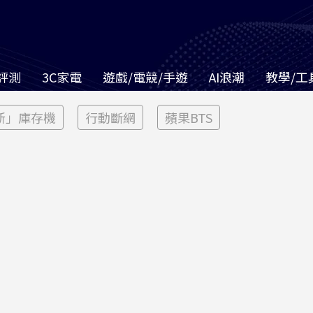
評測
3C家電
遊戲/電競/手遊
AI浪潮
教學/工
新」庫存機
行動斷網
蘋果BTS