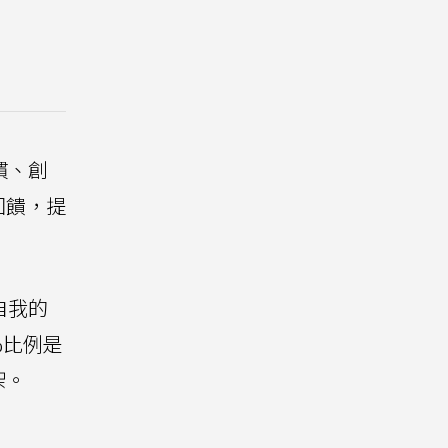
慣、創
回饋，提
自我的
%比例是
架。