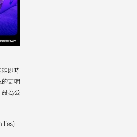
其能即時
私的更明
」設為公
lies)