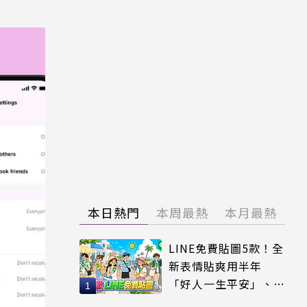
本日熱門
本周最熱
本月最熱
LINE免費貼圖5款！全
新表情貼爽用半年
「好人一生平安」、
「好熱」必用