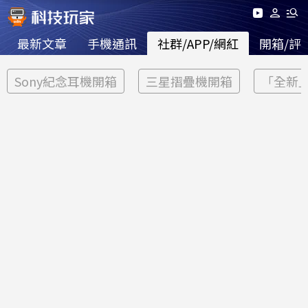
最新文章
手機通訊
社群/APP/網紅
開箱/評
Sony紀念耳機開箱
三星摺疊機開箱
「全新