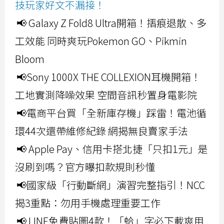
技玩家好文不漏接！
📢 Galaxy Z Fold8 Ultra開箱！摺痕退散、多
工效能 同時爽玩Pokemon GO、Pikmin
Bloom
📢Sony 1000X THE COLLEXION耳機開箱！
工地實測降噪效果 空間音訊秒置身電影院
📢電商平台買「全新庫存機」踩雷！電池循
環44次還帶維修紀錄 網揭無良賣家手法
📢 Apple Pay、信用卡搭北捷「只扣1元」是
沒刷到嗎？官方曝扣款規則秒懂
📢國家級「行動斷網」演習完整指引！NCC
揭3重點：勿用手機處理重要工作
📢 LINE免費貼圖4款！「蛤」字必下載爽用