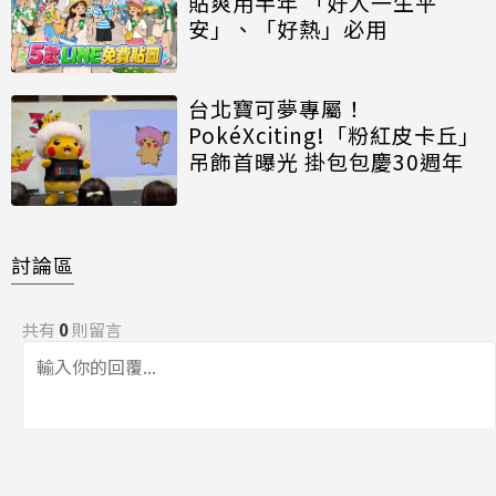
貼爽用半年 「好人一生平
安」、「好熱」必用
台北寶可夢專屬！
PokéXciting!「粉紅皮卡丘」
吊飾首曝光 掛包包慶30週年
討論區
共有
0
則留言