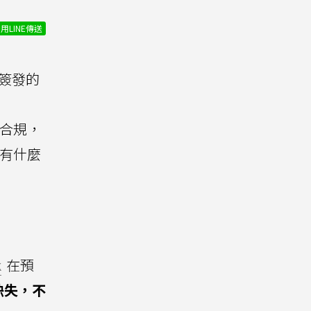
用LINE傳送
簽發的
合規，
會有什麼
k
在預
缺失，不