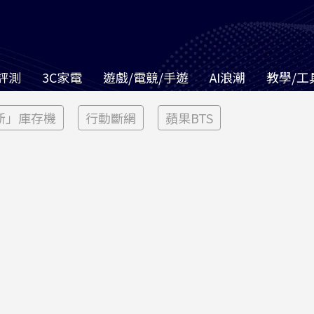
評測
3C家電
遊戲/電競/手遊
AI浪潮
教學/工
新」庫存機
行動斷網
蘋果BTS