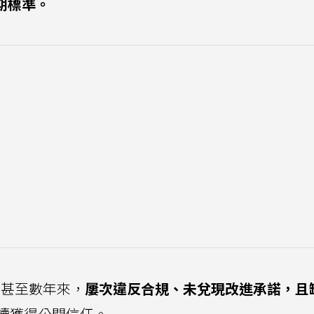
預期標準。
數月甚至數年來，
屢次違反合規、未兌現改進承諾，且
續獲得公開信任。