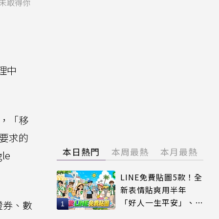
未取得你
理中
證，「移
策要求的
本日熱門
本周最熱
本月最熱
le
LINE免費貼圖5款！全
新表情貼爽用半年
「好人一生平安」、
證券、數
「好熱」必用