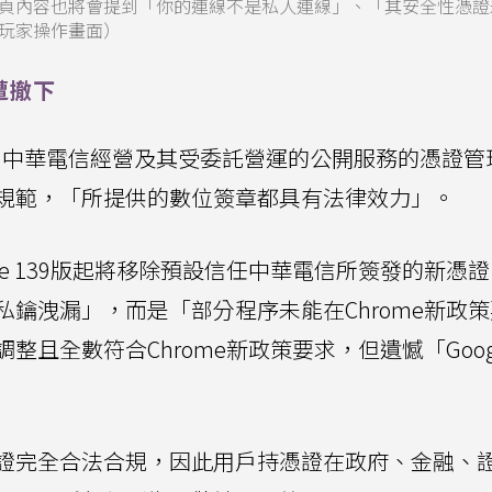
頁內容也將會提到「你的連線不是私人連線」、「其安全性憑證
玩家操作畫面）
遭撤下
，中華電信經營及其受委託營運的公開服務的憑證管
規範，「所提供的數位簽章都具有法律效力」。
ome 139版起將移除預設信任中華電信所簽發的新憑
鑰洩漏」，而是「部分程序未能在Chrome新政
且全數符合Chrome新政策要求，但遺憾「Goog
。
證完全合法合規，因此用戶持憑證在政府、金融、