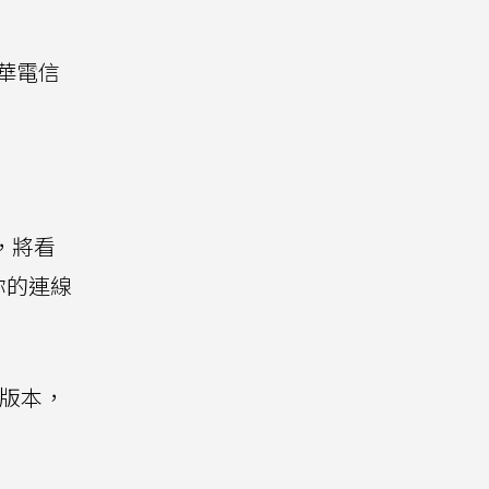
中華電信
時，將看
你的連線
更新版本，