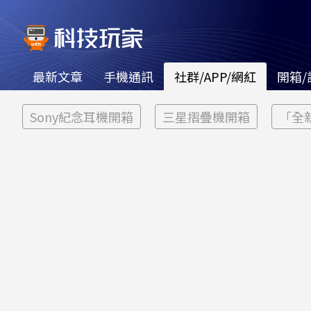
最新文章
手機通訊
社群/APP/網紅
開箱/
Sony紀念耳機開箱
三星摺疊機開箱
「全