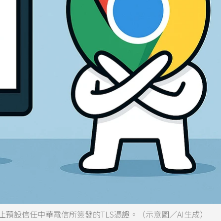
器停止預設信任中華電信所簽發的TLS憑證。（示意圖／AI生成）