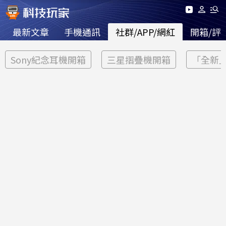
最新文章
手機通訊
社群/APP/網紅
開箱/評
Sony紀念耳機開箱
三星摺疊機開箱
「全新