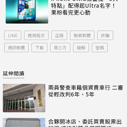
特點」配得起Ultra名字！
果粉看完更心動
LINE
應用程式
正版
勒索軟體
詐騙
通訊軟體
下載
第三方
破解
密碼
延伸閱讀
兩員警查車籍個資賣車行 二審
從輕改判6年、5年
合夥開冰店、委託買賣股票出