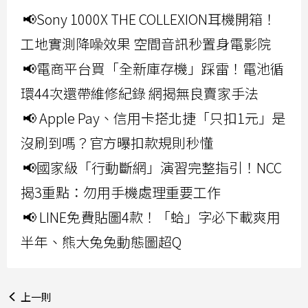
📢Sony 1000X THE COLLEXION耳機開箱！
工地實測降噪效果 空間音訊秒置身電影院
📢電商平台買「全新庫存機」踩雷！電池循
環44次還帶維修紀錄 網揭無良賣家手法
📢 Apple Pay、信用卡搭北捷「只扣1元」是
沒刷到嗎？官方曝扣款規則秒懂
📢國家級「行動斷網」演習完整指引！NCC
揭3重點：勿用手機處理重要工作
📢 LINE免費貼圖4款！「蛤」字必下載爽用
半年、熊大兔兔動態圖超Q
上一則