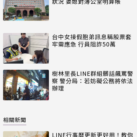
狀況 婆媳對簿公堂明算帳
台中女接假胞弟訊息稱股票套
牢需應急 行員阻詐50萬
樹林里長LINE群組髒話飆罵警
察 警分局：若妨礙公務將依法
辦理
相關新聞
LINE行事曆更新更好用！教你