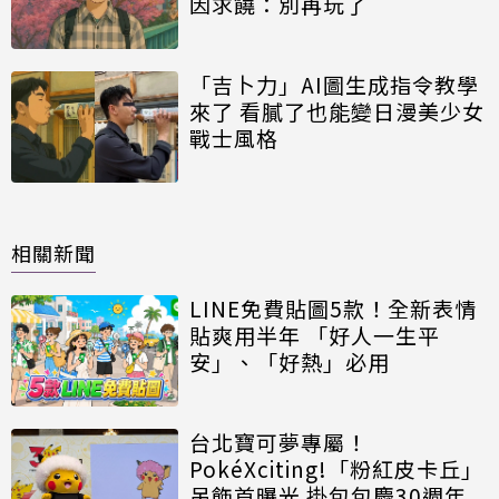
因求饒：別再玩了
「吉卜力」AI圖生成指令教學
來了 看膩了也能變日漫美少女
戰士風格
相關新聞
LINE免費貼圖5款！全新表情
貼爽用半年 「好人一生平
安」、「好熱」必用
台北寶可夢專屬！
PokéXciting!「粉紅皮卡丘」
吊飾首曝光 掛包包慶30週年