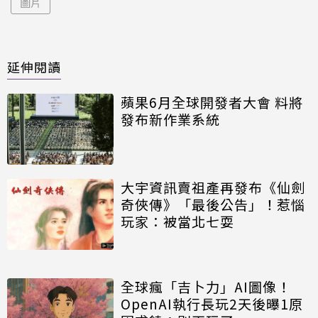
圖片
延伸閱讀
蘋果6月全球開發者大會 料將
發布新作業系統
大宇資訊賣祖產再發布《仙劍
奇俠傳》「最後公告」！惹惱
玩家：被當北七耍
全球瘋「吉卜力」AI圖像！
OpenAI執行長玩2天後曝1原