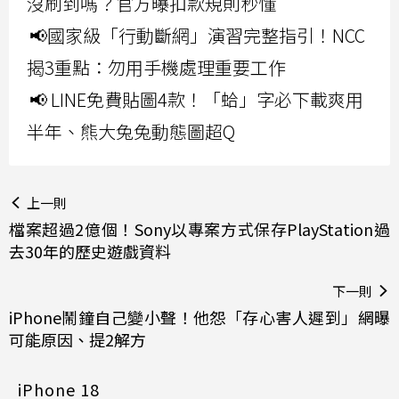
沒刷到嗎？官方曝扣款規則秒懂
📢國家級「行動斷網」演習完整指引！NCC
揭3重點：勿用手機處理重要工作
📢 LINE免費貼圖4款！「蛤」字必下載爽用
半年、熊大兔兔動態圖超Q
上一則
檔案超過2億個！Sony以專案方式保存PlayStation過
去30年的歷史遊戲資料
下一則
iPhone鬧鐘自己變小聲！他怨「存心害人遲到」網曝
可能原因、提2解方
iPhone 18