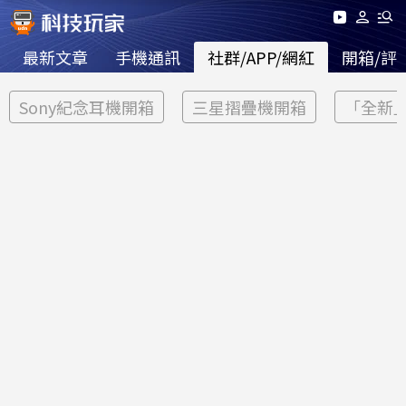
最新文章
手機通訊
社群/APP/網紅
開箱/評
Sony紀念耳機開箱
三星摺疊機開箱
「全新