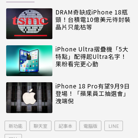
DRAM奇缺成iPhone 18瓶
頸！台積電10億美元待封裝
晶片只能枯等
iPhone Ultra摺疊機「5大
特點」配得起Ultra名字！
果粉看完更心動
iPhone 18 Pro有望9月9日
登場！「蘋果員工抽選會」
洩端倪
新功能
聊天室
記事本
電腦版
LINE