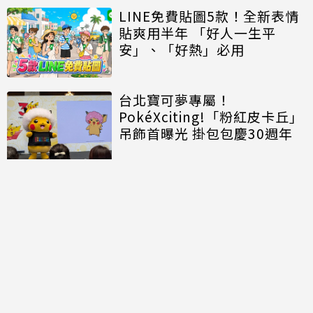
LINE免費貼圖5款！全新表情
貼爽用半年 「好人一生平
安」、「好熱」必用
台北寶可夢專屬！
PokéXciting!「粉紅皮卡丘」
吊飾首曝光 掛包包慶30週年
討論區
共有
0
則留言