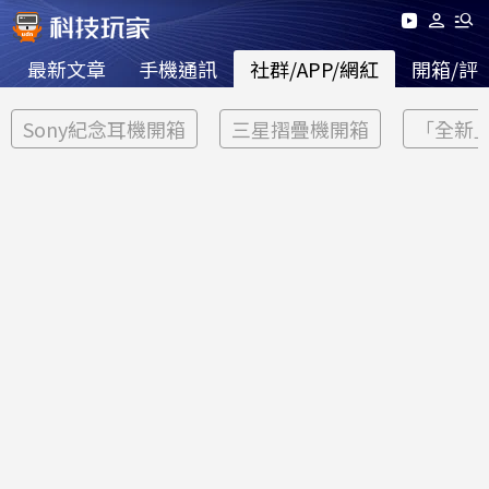
最新文章
手機通訊
社群/APP/網紅
開箱/評
Sony紀念耳機開箱
三星摺疊機開箱
「全新