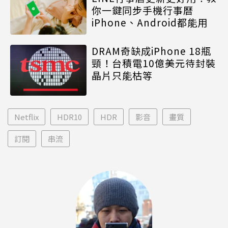
你一鍵同步手機行事曆
iPhone、Android都能用
DRAM奇缺成iPhone 18瓶
頸！台積電10億美元待封裝
晶片只能枯等
Netflix
HDR10
HDR
影音
畫質
訂閱
串流