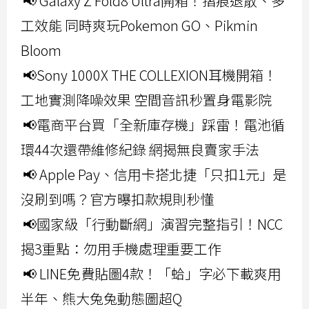
📢 Galaxy Z Fold8 Ultra開箱！摺痕退散、多
工效能 同時爽玩Pokemon GO、Pikmin
Bloom
📢Sony 1000X THE COLLEXION耳機開箱！
工地實測降噪效果 空間音訊秒置身電影院
📢電商平台買「全新庫存機」踩雷！電池循
環44次還帶維修紀錄 網揭無良賣家手法
📢 Apple Pay、信用卡搭北捷「只扣1元」是
沒刷到嗎？官方曝扣款規則秒懂
📢國家級「行動斷網」演習完整指引！NCC
揭3重點：勿用手機處理重要工作
📢 LINE免費貼圖4款！「蛤」字必下載爽用
半年、熊大兔兔動態圖超Q