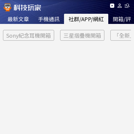
最新文章
手機通訊
社群/APP/網紅
開箱/評
Sony紀念耳機開箱
三星摺疊機開箱
「全新