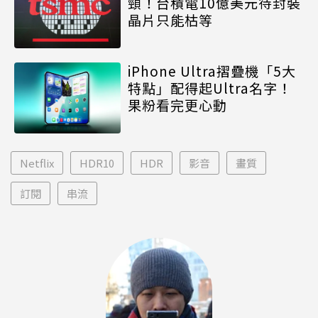
頸！台積電10億美元待封裝
晶片只能枯等
iPhone Ultra摺疊機「5大
特點」配得起Ultra名字！
果粉看完更心動
Netflix
HDR10
HDR
影音
畫質
訂閱
串流