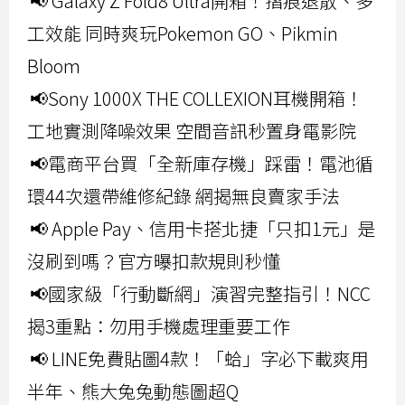
📢 Galaxy Z Fold8 Ultra開箱！摺痕退散、多
工效能 同時爽玩Pokemon GO、Pikmin
Bloom
📢Sony 1000X THE COLLEXION耳機開箱！
工地實測降噪效果 空間音訊秒置身電影院
📢電商平台買「全新庫存機」踩雷！電池循
環44次還帶維修紀錄 網揭無良賣家手法
📢 Apple Pay、信用卡搭北捷「只扣1元」是
沒刷到嗎？官方曝扣款規則秒懂
📢國家級「行動斷網」演習完整指引！NCC
揭3重點：勿用手機處理重要工作
📢 LINE免費貼圖4款！「蛤」字必下載爽用
半年、熊大兔兔動態圖超Q