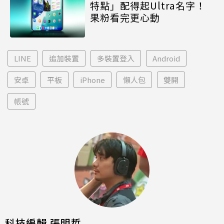
特點」配得起Ultra名字！
果粉看完更心動
LINE
追加裝置
多裝置登入
Android
安卓
平板
iPhone
懶人包
雙開
帳號
科技編輯 張明哲