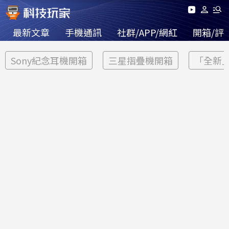
最新文章
手機通訊
社群/APP/網紅
開箱/評
Sony紀念耳機開箱
三星摺疊機開箱
「全新