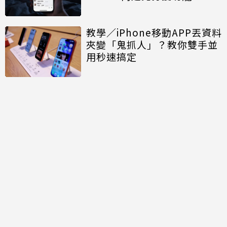
教學／iPhone移動APP丟資料
夾變「鬼抓人」？教你雙手並
用秒速搞定
討論區
共有
0
則留言
規範
回覆