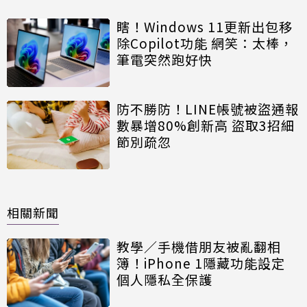
瞎！Windows 11更新出包移
除Copilot功能 網笑：太棒，
筆電突然跑好快
防不勝防！LINE帳號被盜通報
數暴增80%創新高 盜取3招細
節別疏忽
相關新聞
教學／手機借朋友被亂翻相
簿！iPhone 1隱藏功能設定
個人隱私全保護