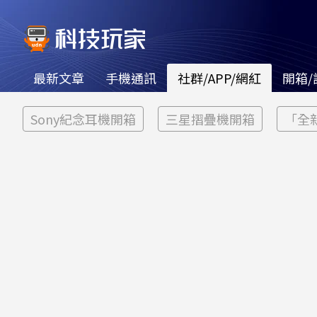
最新文章
手機通訊
社群/APP/網紅
開箱/
Sony紀念耳機開箱
三星摺疊機開箱
「全