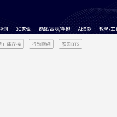
評測
3C家電
遊戲/電競/手遊
AI浪潮
教學/工
新」庫存機
行動斷網
蘋果BTS