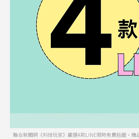
聯合新聞網《科技玩家》嚴選4款LINE限時免費貼圖，精品