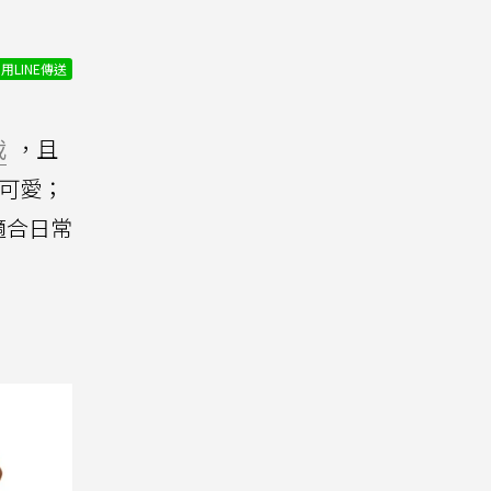
用LINE傳送
載
，且
可愛；
適合日常