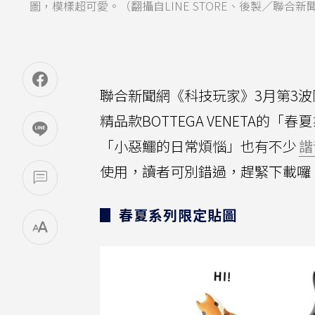
圖，模樣超可愛。（翻攝自LINE STORE、後製／聯合
聯合新聞網《科技玩家》3月第3波
精品款BOTTEGA VENETA的
「小惡鱷的日常煩惱」也有不少
諧
使用，讀者可別錯過，趕緊下載囉
▊ 春夏系列限定貼圖