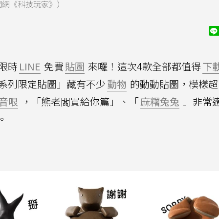
新聞網《科技玩家》）
限時
LINE
免費
貼圖
來囉！這次4款全部都值得
下
「春夏系列限定貼圖」藏有不少
動物
的動動貼圖，模樣超
音哏
，「熊老闆買給你篇」、「
麻糬兔兔
」非常
。