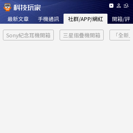
最新文章
手機通訊
社群/APP/網紅
開箱/評
Sony紀念耳機開箱
三星摺疊機開箱
「全新