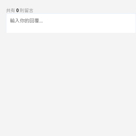
共有
0
則留言
規範
回覆
還沒有留言，成為第一個發言的人吧！