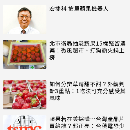
宏捷科 搶單蘋果機器人
北市衛局抽驗蔬果15樣殘留農
藥！微風超市、打狗霸火鍋上
榜
如何分辨草莓甜不甜？外觀判
斷3重點：1吃法可充分感受其
風味
蘋果若在美採購…台灣產晶片
賣給誰？郭正亮：台積電恐少