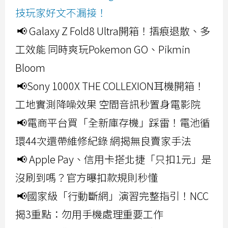
技玩家好文不漏接！
📢 Galaxy Z Fold8 Ultra開箱！摺痕退散、多
工效能 同時爽玩Pokemon GO、Pikmin
Bloom
📢Sony 1000X THE COLLEXION耳機開箱！
工地實測降噪效果 空間音訊秒置身電影院
📢電商平台買「全新庫存機」踩雷！電池循
環44次還帶維修紀錄 網揭無良賣家手法
📢 Apple Pay、信用卡搭北捷「只扣1元」是
沒刷到嗎？官方曝扣款規則秒懂
📢國家級「行動斷網」演習完整指引！NCC
揭3重點：勿用手機處理重要工作