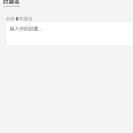
討論區
共有
0
則留言
規範
回覆
還沒有留言，成為第一個發言的人吧！