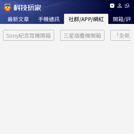
最新文章
手機通訊
社群/APP/網紅
開箱/評
Sony紀念耳機開箱
三星摺疊機開箱
「全新