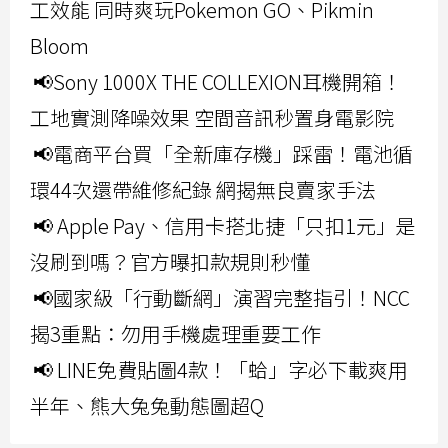
工效能 同時爽玩Pokemon GO、Pikmin
Bloom
📢Sony 1000X THE COLLEXION耳機開箱！
工地實測降噪效果 空間音訊秒置身電影院
📢電商平台買「全新庫存機」踩雷！電池循
環44次還帶維修紀錄 網揭無良賣家手法
📢 Apple Pay、信用卡搭北捷「只扣1元」是
沒刷到嗎？官方曝扣款規則秒懂
📢國家級「行動斷網」演習完整指引！NCC
揭3重點：勿用手機處理重要工作
📢 LINE免費貼圖4款！「蛤」字必下載爽用
半年、熊大兔兔動態圖超Q