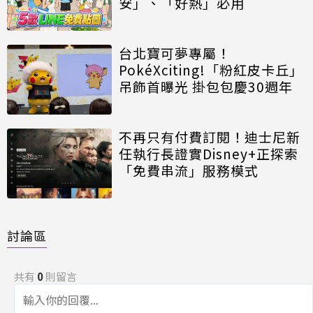
安」、「好熱」必用
台北寶可夢專屬！
PokéXciting!「粉紅皮卡丘」
吊飾首曝光 掛包包慶30週年
不再只有付費訂閱！迪士尼新
任執行長證實Disney+正探索
「免費串流」服務模式
討論區
共有
0
則留言