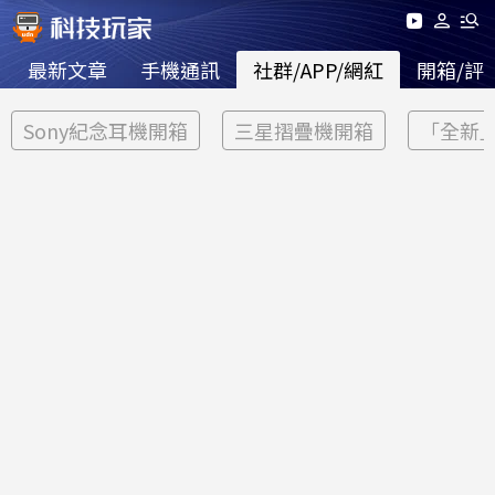
最新文章
手機通訊
社群/APP/網紅
開箱/評
Sony紀念耳機開箱
三星摺疊機開箱
「全新