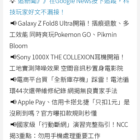
💡
追新聞》》在Google News按下追蹤，科
技玩家好文不漏接！
📢 Galaxy Z Fold8 Ultra開箱！摺痕退散、多
工效能 同時爽玩Pokemon GO、Pikmin
Bloom
📢Sony 1000X THE COLLEXION耳機開箱！
工地實測降噪效果 空間音訊秒置身電影院
📢電商平台買「全新庫存機」踩雷！電池循
環44次還帶維修紀錄 網揭無良賣家手法
📢 Apple Pay、信用卡搭北捷「只扣1元」是
沒刷到嗎？官方曝扣款規則秒懂
📢國家級「行動斷網」演習完整指引！NCC
揭3重點：勿用手機處理重要工作