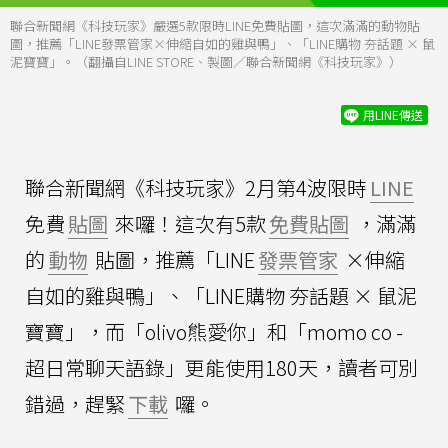
聯合新聞網《科技玩家》嚴選5款限時LINE免費貼圖，這次滿滿的動物貼
圖，推薦「LINE發票管家×伸縮自如的雞與鴨」、「LINE購物 夯話題 × 鼠
泥寶寶」。（翻攝自LINE STORE、製圖／聯合新聞網《科技玩家》）
用LINE傳送
聯合新聞網《科技玩家》2月第4波限時
LINE
免費
貼圖
來囉！這次有5款
免費貼圖
，滿滿
的
動物
貼圖，推薦「LINE
發票管家
×伸縮
自如的雞與鴨」、「LINE購物 夯話題 × 鼠泥
寶寶」，而「olivo熊愛你」和「momo co -
超日常聊天語錄」更能使用180天，讀者可別
錯過，趕緊
下載
囉。