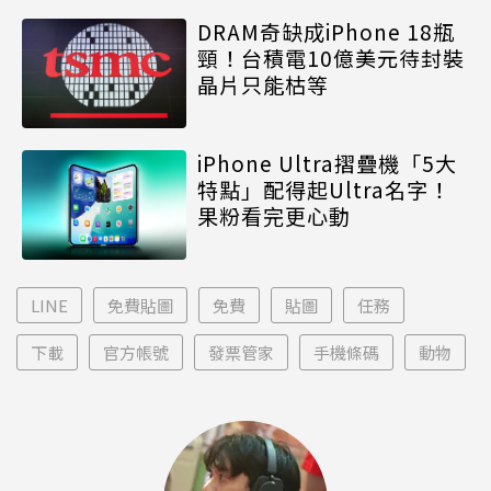
DRAM奇缺成iPhone 18瓶
頸！台積電10億美元待封裝
晶片只能枯等
iPhone Ultra摺疊機「5大
特點」配得起Ultra名字！
果粉看完更心動
LINE
免費貼圖
免費
貼圖
任務
下載
官方帳號
發票管家
手機條碼
動物