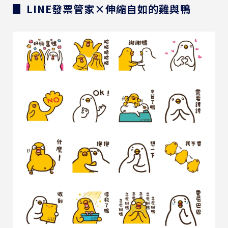
▊ LINE發票管家×伸縮自如的雞與鴨