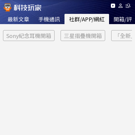
最新文章
手機通訊
社群/APP/網紅
開箱/評
Sony紀念耳機開箱
三星摺疊機開箱
「全新