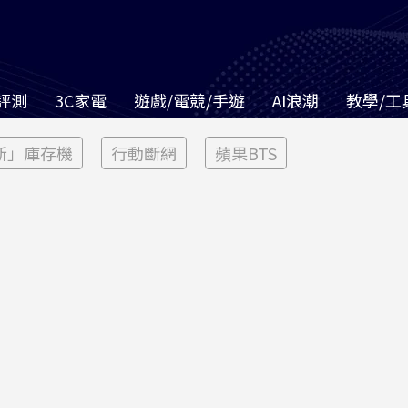
評測
3C家電
遊戲/電競/手遊
AI浪潮
教學/工
新」庫存機
行動斷網
蘋果BTS