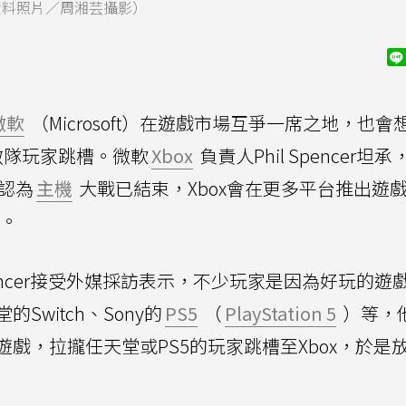
系資料照片／周湘芸攝影）
微軟
（Microsoft）在遊戲市場互爭一席之地，也會
敵隊玩家跳槽。微軟
Xbox
負責人Phil Spencer坦
，認為
主機
大戰已結束，Xbox會在更多平台推出遊
台。
 Spencer接受外媒採訪表示，不少玩家是因為好玩的遊
witch、Sony的
PS5
（
PlayStation 5
）等，
戲，拉攏任天堂或PS5的玩家跳槽至Xbox，於是