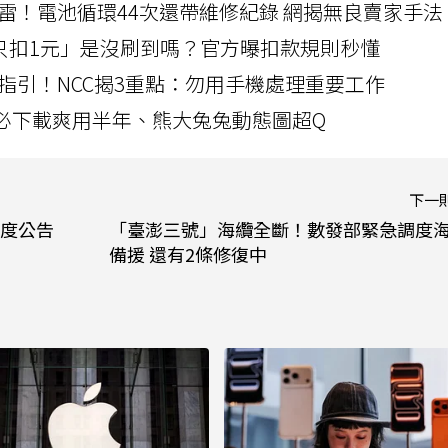
雷！電池循環44次還帶維修紀錄 網揭無良賣家手法
北捷「只扣1元」是沒刷到嗎？官方曝扣款規則秒懂
指引！NCC揭3重點：勿用手機處理重要工作
」字必下載爽用半年、熊大兔兔動態圖超Q
下一
度公告
「臺澎三號」海纜全斷！數發部緊急調度
備援 還有2條修復中