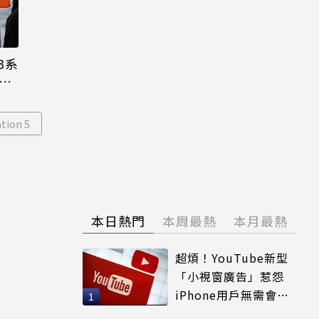
3系
機難
tion 5
本日熱門
本周最熱
本月最熱
超煩！YouTube新型
「小視窗廣告」惹怨
iPhone用戶無需會員
輕鬆解決