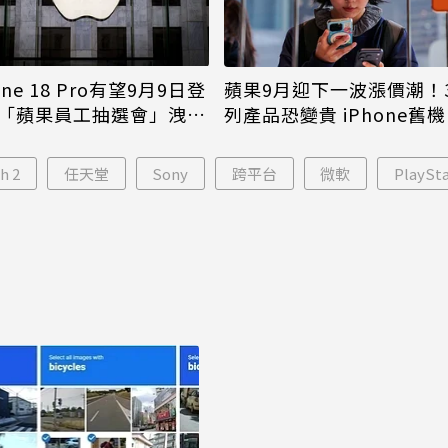
one 18 Pro有望9月9日登
蘋果9月迎下一波漲價潮！
「蘋果員工抽選會」洩端
列產品恐變貴 iPhone舊
倖免
h 2
任天堂
Sony
跨平台
微軟
PlaySta