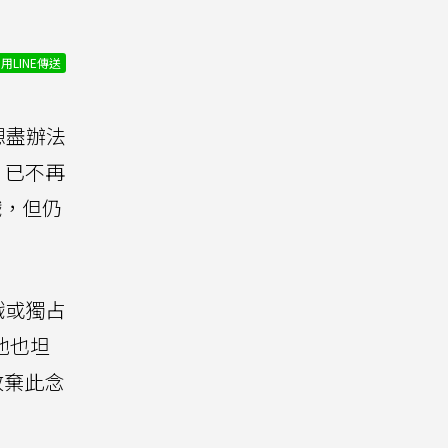
用LINE傳送
想盡辦法
承，已不再
戲，但仍
戲或獨占
他也坦
放棄此念