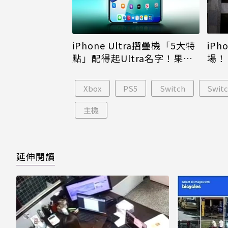
iPh
iPhone Ultra摺疊機「5大特
場！
點」配得起Ultra名字！果粉
倪
看完更心動
Xbox
PS5
Switch
Switc
主機
延伸閱讀