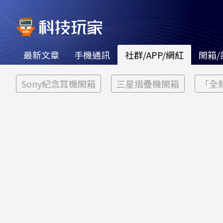
最新文章
手機通訊
社群/APP/網紅
開箱/
Sony紀念耳機開箱
三星摺疊機開箱
「全