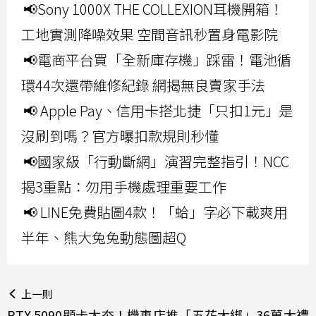
📢Sony 1000X THE COLLEXION耳機開箱！
工地實測降噪效果 空間音訊秒置身電影院
📢電商平台買「全新庫存機」踩雷！電池循
環44次還帶維修紀錄 網揭無良賣家手法
📢 Apple Pay、信用卡搭北捷「只扣1元」是
沒刷到嗎？官方曝扣款規則秒懂
📢國家級「行動斷網」演習完整指引！NCC
揭3重點：勿用手機處理重要工作
📢 LINE免費貼圖4款！「蛤」字必下載爽用
半年、熊大兔兔動態圖超Q
上一則
RTX 5090顯卡太夯！機車店推「五花大綁」36萬大禮