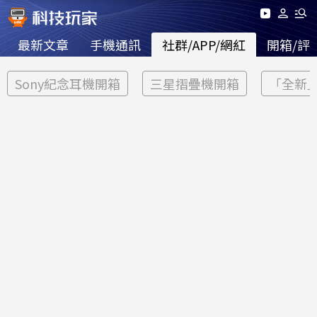
最新文章
手機通訊
社群/APP/網紅
開箱/評
Sony紀念耳機開箱
三星摺疊機開箱
「全新