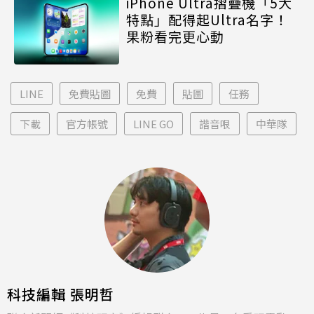
iPhone Ultra摺疊機「5大
特點」配得起Ultra名字！
果粉看完更心動
LINE
免費貼圖
免費
貼圖
任務
下載
官方帳號
LINE GO
諧音哏
中華隊
科技編輯 張明哲