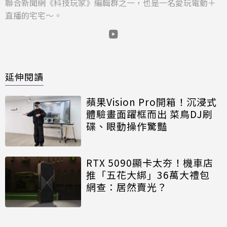
聯合新聞網《科技玩家》編輯群之一，也是一名愛玩電動＋
直播的宅宅～。
延伸閱讀
蘋果Vision Pro開箱！沉浸式
體驗畫面躍框而出 菜鳥DJ刷
碟、眼動操作驚豔
RTX 5090顯卡太夯！機車店
推「五花大綁」36萬大禮包
網查：居然賣光？