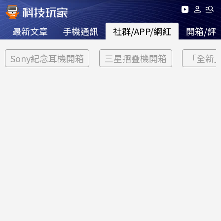
最新文章
手機通訊
社群/APP/網紅
開箱/評
Sony紀念耳機開箱
三星摺疊機開箱
「全新