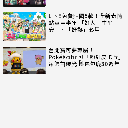
LINE免費貼圖5款！全新表情
貼爽用半年 「好人一生平
安」、「好熱」必用
台北寶可夢專屬！
PokéXciting!「粉紅皮卡丘」
吊飾首曝光 掛包包慶30週年
討論區
共有
0
則留言