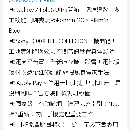
📢 Galaxy Z Fold8 Ultra開箱！摺痕退散、多
工效能 同時爽玩Pokemon GO、Pikmin
Bloom
📢Sony 1000X THE COLLEXION耳機開箱！
工地實測降噪效果 空間音訊秒置身電影院
📢電商平台買「全新庫存機」踩雷！電池循
環44次還帶維修紀錄 網揭無良賣家手法
📢 Apple Pay、信用卡搭北捷「只扣1元」是
沒刷到嗎？官方曝扣款規則秒懂
📢國家級「行動斷網」演習完整指引！NCC
揭3重點：勿用手機處理重要工作
📢 LINE免費貼圖4款！「蛤」字必下載爽用