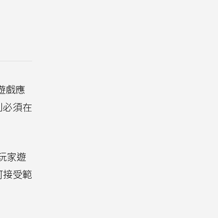
架遊戲應
則必須在
玩家遊
可接受範