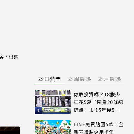
內容，也喜
本日熱門
本周最熱
本月最熱
你敢投資嗎？18歲少
年花5萬「囤貨20條記
憶體」 拚15年後5倍
賣出
LINE免費貼圖5款！全
新表情貼爽用半年