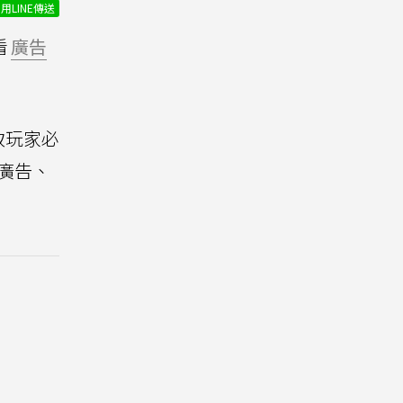
用LINE傳送
看
廣告
致玩家必
廣告、