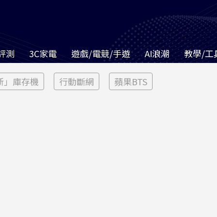
評測
3C家電
遊戲/電競/手遊
AI浪潮
教學/工
新」庫存機
行動斷網
蘋果BTS