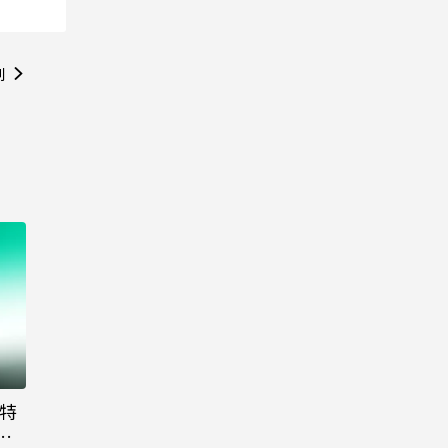
則
大特
粉