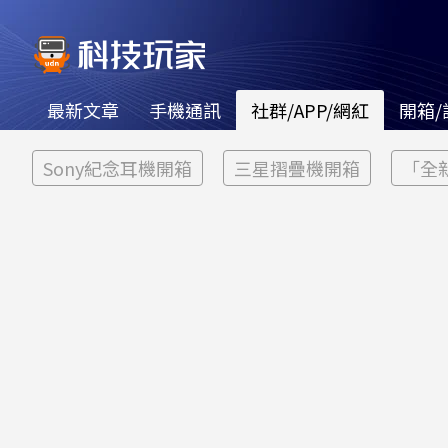
最新文章
手機通訊
社群/APP/網紅
開箱/
Sony紀念耳機開箱
三星摺疊機開箱
「全