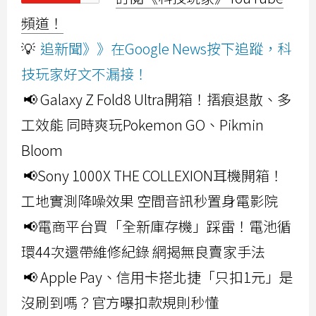
頻道！
💡
追新聞》》在Google News按下追蹤，科
技玩家好文不漏接！
📢 Galaxy Z Fold8 Ultra開箱！摺痕退散、多
工效能 同時爽玩Pokemon GO、Pikmin
Bloom
📢Sony 1000X THE COLLEXION耳機開箱！
工地實測降噪效果 空間音訊秒置身電影院
📢電商平台買「全新庫存機」踩雷！電池循
環44次還帶維修紀錄 網揭無良賣家手法
📢 Apple Pay、信用卡搭北捷「只扣1元」是
沒刷到嗎？官方曝扣款規則秒懂