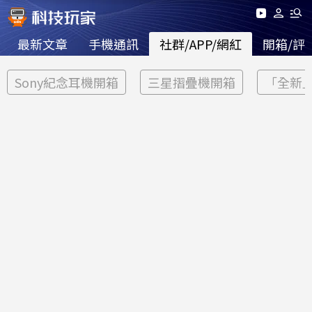
最新文章
手機通訊
社群/APP/網紅
開箱/評
Sony紀念耳機開箱
三星摺疊機開箱
「全新