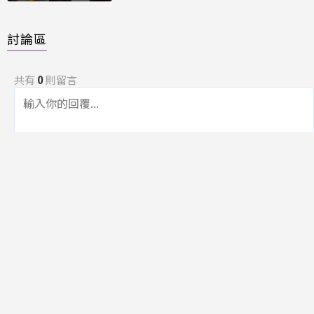
討論區
共有
0
則留言
規範
回覆
還沒有留言，成為第一個發言的人吧！