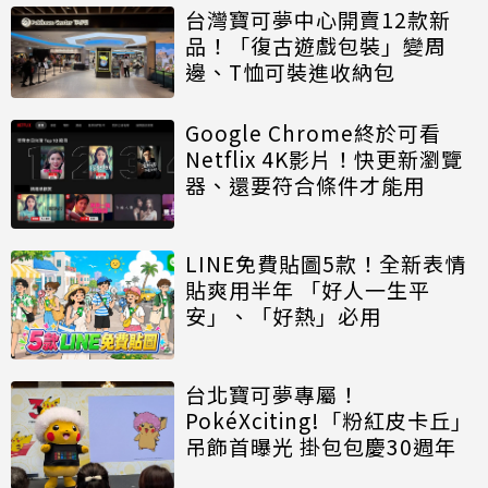
台灣寶可夢中心開賣12款新
品！「復古遊戲包裝」變周
邊、T恤可裝進收納包
Google Chrome終於可看
Netflix 4K影片！快更新瀏覽
器、還要符合條件才能用
LINE免費貼圖5款！全新表情
貼爽用半年 「好人一生平
安」、「好熱」必用
台北寶可夢專屬！
PokéXciting!「粉紅皮卡丘」
吊飾首曝光 掛包包慶30週年