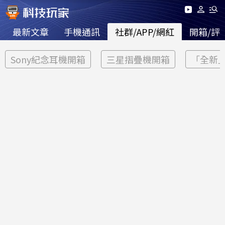
最新文章
手機通訊
社群/APP/網紅
開箱/評
Sony紀念耳機開箱
三星摺疊機開箱
「全新