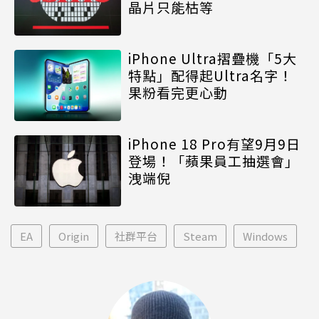
晶片只能枯等
iPhone Ultra摺疊機「5大
特點」配得起Ultra名字！
果粉看完更心動
iPhone 18 Pro有望9月9日
登場！「蘋果員工抽選會」
洩端倪
EA
Origin
社群平台
Steam
Windows