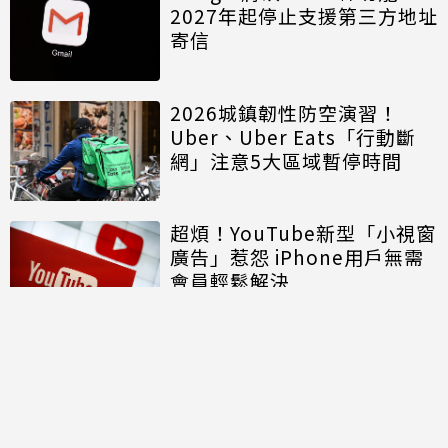
2027年起停止支援第三方地址
寄信
2026城鎮韌性防空演習！
Uber、Uber Eats「行動斷
網」注意5大區域暫停時間
超煩！YouTube新型「小視窗
廣告」惹怨 iPhone用戶無需
會員輕鬆解決
討論區
共有
0
則留言