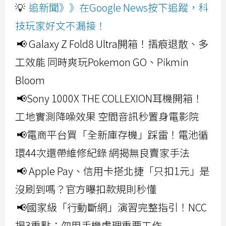
💡
追新聞》》在Google News按下追蹤，科
技玩家好文不漏接！
📢 Galaxy Z Fold8 Ultra開箱！摺痕退散、多
工效能 同時爽玩Pokemon GO、Pikmin
Bloom
📢Sony 1000X THE COLLEXION耳機開箱！
工地實測降噪效果 空間音訊秒置身電影院
📢電商平台買「全新庫存機」踩雷！電池循
環44次還帶維修紀錄 網揭無良賣家手法
📢 Apple Pay、信用卡搭北捷「只扣1元」是
沒刷到嗎？官方曝扣款規則秒懂
📢國家級「行動斷網」演習完整指引！NCC
揭3重點：勿用手機處理重要工作