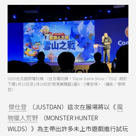
2025台北國際電玩展 （台北電玩展，Taipei Game Show，TGS）將於
下週1月23日至1月26日於南港展覽館1館4、5樓登場。（攝影／張明
哲）
傑仕登
（JUSTDAN）這次在展場將以《
魔
物獵人荒野
（MONSTER HUNTER
WILDS）》為主帶出許多未上市遊戲進行試玩