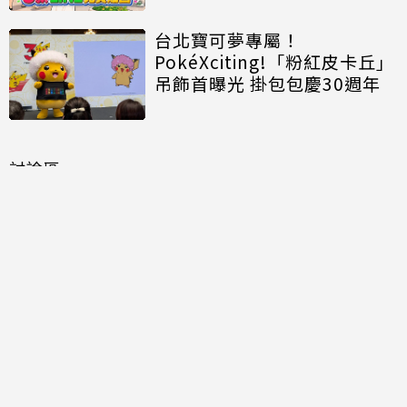
台北寶可夢專屬！
PokéXciting!「粉紅皮卡丘」
吊飾首曝光 掛包包慶30週年
討論區
共有
0
則留言
規範
回覆