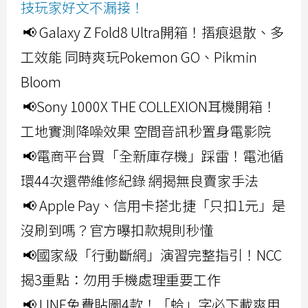
技玩家好文不漏接！
📢 Galaxy Z Fold8 Ultra開箱！摺痕退散、多
工效能 同時爽玩Pokemon GO、Pikmin
Bloom
📢Sony 1000X THE COLLEXION耳機開箱！
工地實測降噪效果 空間音訊秒置身電影院
📢電商平台買「全新庫存機」踩雷！電池循
環44次還帶維修紀錄 網揭無良賣家手法
📢 Apple Pay、信用卡搭北捷「只扣1元」是
沒刷到嗎？官方曝扣款規則秒懂
📢國家級「行動斷網」演習完整指引！NCC
揭3重點：勿用手機處理重要工作
📢 LINE免費貼圖4款！「蛤」字必下載爽用