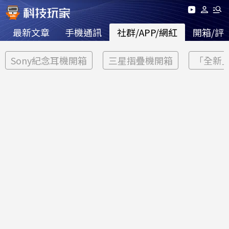
最新文章
手機通訊
社群/APP/網紅
開箱/評
Sony紀念耳機開箱
三星摺疊機開箱
「全新