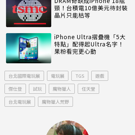
DRAM奇缺成iPhone 18瓶
頸！台積電10億美元待封裝
晶片只能枯等
iPhone Ultra摺疊機「5大
特點」配得起Ultra名字！
果粉看完更心動
台北國際電玩展
電玩展
TGS
遊戲
傑仕登
試玩
魔物獵人
任天堂
台北電玩展
魔物獵人荒野