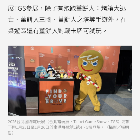
展TGS參展，除了有跑跑薑餅人：烤箱大逃
亡、薑餅人王國、薑餅人之塔等手遊外，在
桌遊區還有薑餅人對戰卡牌可試玩。
2025台北國際電玩展（台北電玩展，Taipei Game Show，TGS）將於
下週1月23日至1月26日於南港展覽館1館4、5樓登場。（攝影／張明
哲）