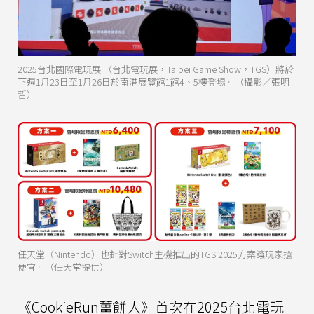
2025台北國際電玩展 （台北電玩展，Taipei Game Show，TGS）將於
下週1月23日至1月26日於南港展覽館1館4、5樓登場。（攝影／張明
哲）
任天堂（Nintendo）也針對Switch主機推出的TGS 2025方案讓玩家搶
便宜。（任天堂提供）
《CookieRun薑餅人》首次在2025台北電玩