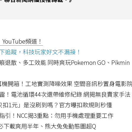
ouTube頻道！
ws按下追蹤，科技玩家好文不漏接！
a開箱！摺痕退散、多工效能 同時爽玩Pokemon GO、Pikmin
LLEXION耳機開箱！工地實測降噪效果 空間音訊秒置身電影
雷！電池循環44次還帶維修紀錄 網揭無良賣家手法
北捷「只扣1元」是沒刷到嗎？官方曝扣款規則秒懂
指引！NCC揭3重點：勿用手機處理重要工作
」字必下載爽用半年、熊大兔兔動態圖超Q