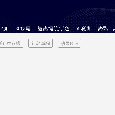
評測
3C家電
遊戲/電競/手遊
AI浪潮
教學/工
新」庫存機
行動斷網
蘋果BTS