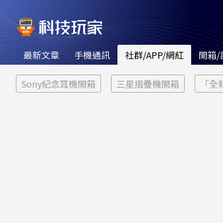
最新文章
手機通訊
社群/APP/網紅
開箱/
Sony紀念耳機開箱
三星摺疊機開箱
「全