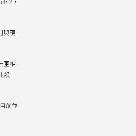
h 2，
則與現
卡匣相
此設
但目前並