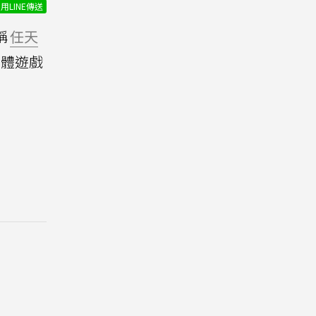
用LINE傳送
稱
任天
具體遊戲