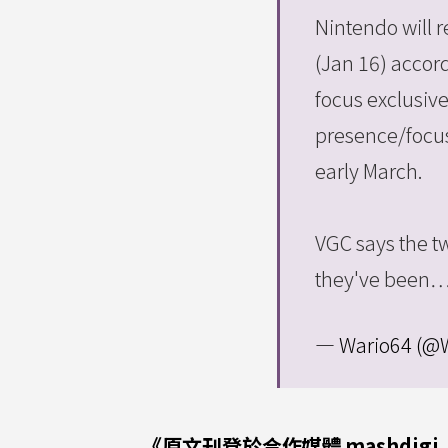
Nintendo will r
(Jan 16) accord
focus exclusiv
presence/focus
early March.
VGC says the tw
they've been
— Wario64 (@
《原文刊登於合作媒體
mashdigi