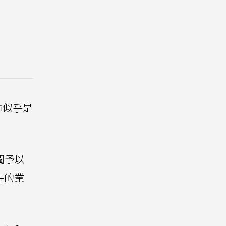
市似乎是
聞予以
件的業