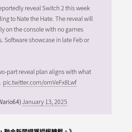
eportedly reveal Switch 2 this week
ing to Nate the Hate. The reveal will
ely on the console with no games
. Software showcase in late Feb or
o-part reveal plan aligns with what
…
pic.twitter.com/omVeFx8Lwf
Wario64)
January 13, 2025
，聯合新聞網獲授權轉載。》