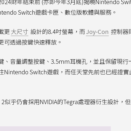
年結束前 (亦即今年3月底)揭曉Nintendo Switc
endo Switch遊戲卡匣、數位版軟體與服務。
載更
大尺寸
設計的8.4吋螢幕，而
Joy-Con
控制器
更可透過按鍵快速釋放。
鍵、音量調整按鍵、3.5mm耳機孔，並且保留現行
ntendo Switch遊戲，而任天堂先前也已經證實
tch 2似乎仍會採用NVIDIA的Tegra處理器衍生設計，