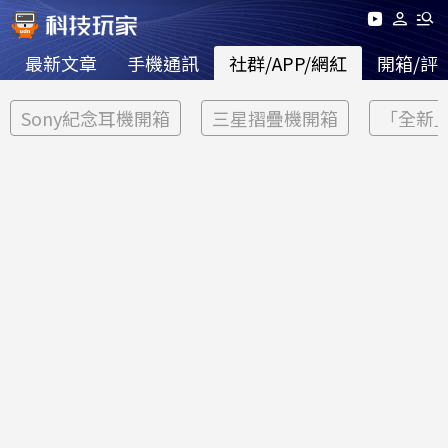
最新文章
手機通訊
社群/APP/網紅
開箱/評
Sony紀念耳機開箱
三星摺疊機開箱
「全新