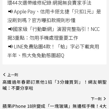
環44次還帶維修紀錄 網揭無良賣家手法
📢 Apple Pay、信用卡搭北捷「只扣1元」是
沒刷到嗎？官方曝扣款規則秒懂
📢國家級「行動斷網」演習完整指引！NCC
揭3重點：勿用手機處理重要工作
📢 LINE免費貼圖4款！「蛤」字必下載爽用
半年、熊大兔兔動態圖超Q
上一則
高鐵過年春節訂票他1招「3分鐘買到」！網友朝聖
喊：不要分享啦
下一則
蘋果iPhone 18拚變成「一塊玻璃」無邊框手機！4大