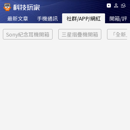
最新文章
手機通訊
社群/APP/網紅
開箱/評
Sony紀念耳機開箱
三星摺疊機開箱
「全新