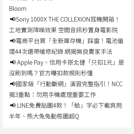
Bloom
📢Sony 1000X THE COLLEXION耳機開箱！
工地實測降噪效果 空間音訊秒置身電影院
📢電商平台買「全新庫存機」踩雷！電池循
環44次還帶維修紀錄 網揭無良賣家手法
📢 Apple Pay、信用卡搭北捷「只扣1元」是
沒刷到嗎？官方曝扣款規則秒懂
📢國家級「行動斷網」演習完整指引！NCC
揭3重點：勿用手機處理重要工作
📢 LINE免費貼圖4款！「蛤」字必下載爽用
半年、熊大兔兔動態圖超Q