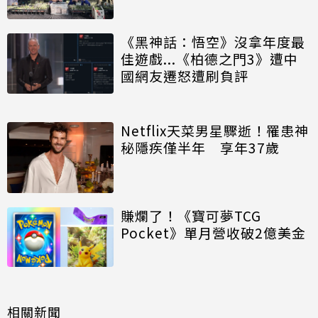
《黑神話：悟空》沒拿年度最
佳遊戲...《柏德之門3》遭中
國網友遷怒遭刷負評
Netflix天菜男星驟逝！罹患神
秘隱疾僅半年 享年37歲
賺爛了！《寶可夢TCG
Pocket》單月營收破2億美金
相關新聞