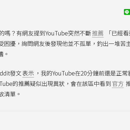
嗎？有網友提到YouTube突然不斷
推薦
「已經看
受困擾，詢問網友後發現他並不孤單，釣出一堆苦
糟。
dit發文
表示
，我的YouTube在20分鐘前還是正
uTube的推薦疑似出現異狀，會在該區中看到
官方
放清單。