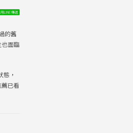
用LINE傳送
過的舊
主也面臨
常狀態，
推薦已看