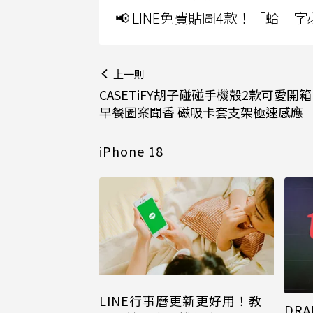
📢 LINE免費貼圖4款！「蛤
上一則
CASETiFY胡子碰碰手機殼2款可愛開
早餐圖案聞香 磁吸卡套支架極速感應
iPhone 18
LINE行事曆更新更好用！教
DRA