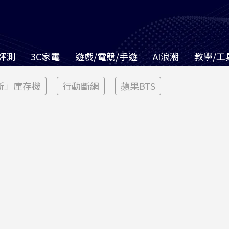
評測
3C家電
遊戲/電競/手遊
AI浪潮
教學/工
新」庫存機
行動斷網
蘋果BTS