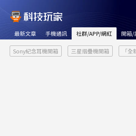
最新文章
手機通訊
社群/APP/網紅
開箱/
Sony紀念耳機開箱
三星摺疊機開箱
「全