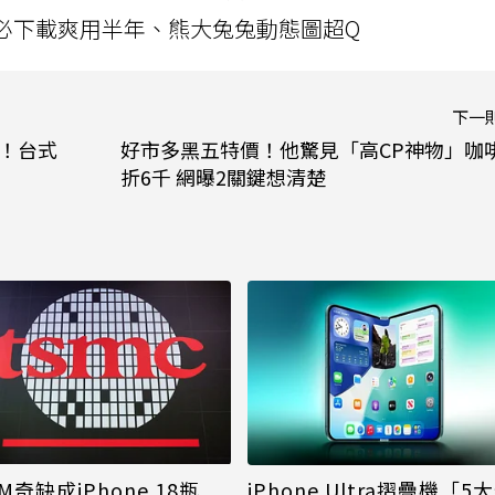
」字必下載爽用半年、熊大兔兔動態圖超Q
下一
箱！台式
好市多黑五特價！他驚見「高CP神物」咖
折6千 網曝2關鍵想清楚
M奇缺成iPhone 18瓶
iPhone Ultra摺疊機「5