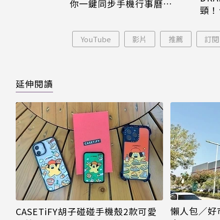
你一鍵同步手機行事曆
頸！
iPhone、Android都能用
片只
YouTube
影片
推薦
訂閱
延伸閱讀
懶人包／好市
CASETiFY胡子碰碰手機殼2款可愛