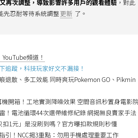
似乎又再次調整，導致影響許多用戶的觀看體驗
，對此
只能先忍耐等待系統調整
更新
了。
ouTube頻道！
ws按下追蹤，科技玩家好文不漏接！
a開箱！摺痕退散、多工效能 同時爽玩Pokemon GO、Pikmin
LLEXION耳機開箱！工地實測降噪效果 空間音訊秒置身電影
雷！電池循環44次還帶維修紀錄 網揭無良賣家手法
北捷「只扣1元」是沒刷到嗎？官方曝扣款規則秒懂
指引！NCC揭3重點：勿用手機處理重要工作