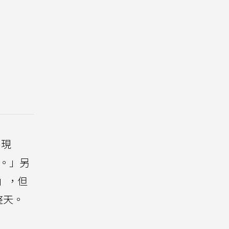
出現
。」另
」，但
整天。