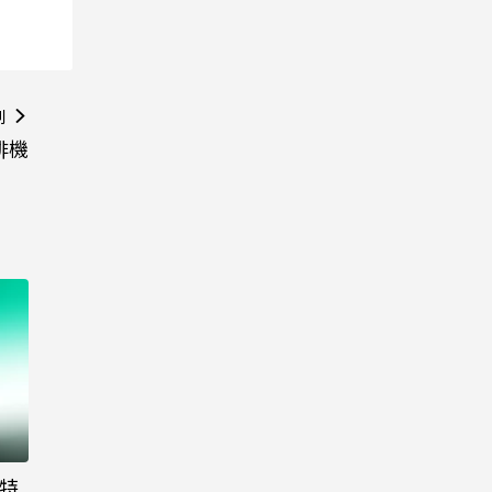
則
啡機
大特