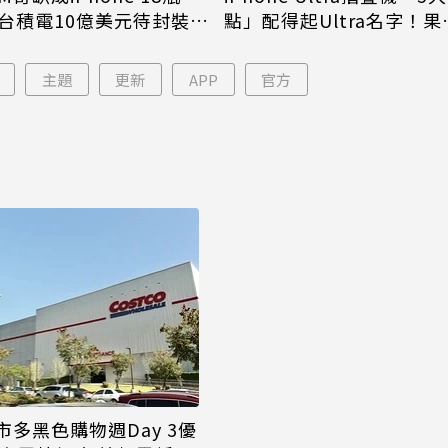
台積電10億美元待封裝晶
點」配得起Ultra名字！果
能枯等
看完更心動
主題
更新
APP
官方
多黑色購物週Day 3優