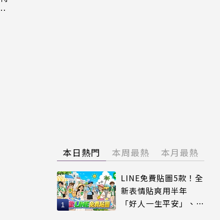
粉
本日熱門
本周最熱
本月最熱
LINE免費貼圖5款！全
新表情貼爽用半年
「好人一生平安」、
「好熱」必用