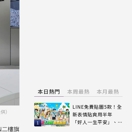
本日熱門
本周最熱
本月最熱
LINE免費貼圖5款！全
提供）
新表情貼爽用半年
「好人一生平安」、
AN二樓旗
「好熱」必用