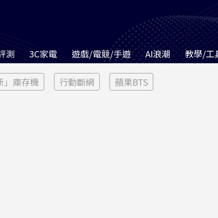
評測
3C家電
遊戲/電競/手遊
AI浪潮
教學/工
新」庫存機
行動斷網
蘋果BTS