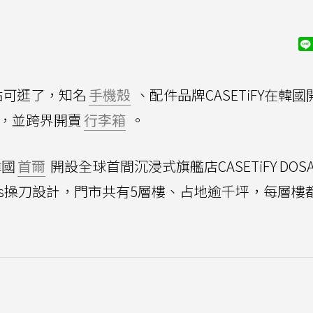
點可逛了，知名
手機殼
、配件品牌CASETiFY在韓
，並跨界開賣
行李箱
。
韓國
首爾
開設全球首間沉浸式旗艦店CASETiFY DOS
udios操刀設計，門市共有5層樓、占地逾千坪，每層樓