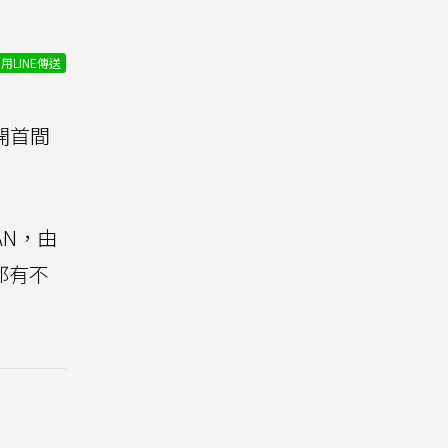
用LINE傳送
國開首間
AN，由
都有不