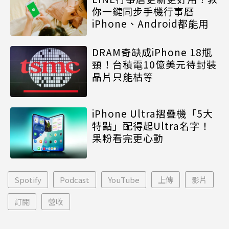
你一鍵同步手機行事曆
iPhone、Android都能用
DRAM奇缺成iPhone 18瓶
頸！台積電10億美元待封裝
晶片只能枯等
iPhone Ultra摺疊機「5大
特點」配得起Ultra名字！
果粉看完更心動
Spotify
Podcast
YouTube
上傳
影片
訂閱
營收