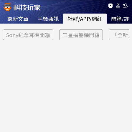
最新文章
手機通訊
社群/APP/網紅
開箱/評
Sony紀念耳機開箱
三星摺疊機開箱
「全新