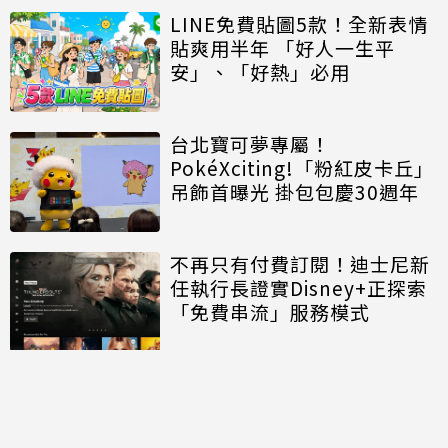
LINE免費貼圖5款！全新表情
貼爽用半年 「好人一生平
安」、「好熱」必用
台北寶可夢專屬！
PokéXciting!「粉紅皮卡丘」
吊飾首曝光 掛包包慶30週年
不再只有付費訂閱！迪士尼新
任執行長證實Disney+正探索
「免費串流」服務模式
討論區