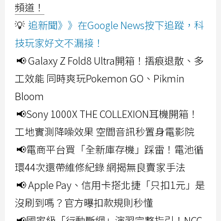
頻道！
💡
追新聞》》在Google News按下追蹤，科
技玩家好文不漏接！
📢 Galaxy Z Fold8 Ultra開箱！摺痕退散、多
工效能 同時爽玩Pokemon GO、Pikmin
Bloom
📢Sony 1000X THE COLLEXION耳機開箱！
工地實測降噪效果 空間音訊秒置身電影院
📢電商平台買「全新庫存機」踩雷！電池循
環44次還帶維修紀錄 網揭無良賣家手法
📢 Apple Pay、信用卡搭北捷「只扣1元」是
沒刷到嗎？官方曝扣款規則秒懂
📢國家級「行動斷網」演習完整指引！NCC