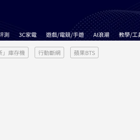
評測
3C家電
遊戲/電競/手遊
AI浪潮
教學/工
新」庫存機
行動斷網
蘋果BTS