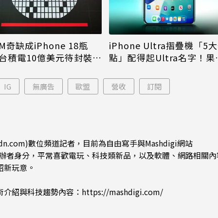
M奇缺成iPhone 18瓶
iPhone Ultra摺疊機「5
台積電10億美元待封裝晶
點」配得起Ultra名字！果
能枯等
看完更心動
IG
無廣告
歐盟
營收
訂閱
dn.com)數位頻道記者，目前為自由寫手與Mashdigi網站
.com)創辦者身分，平常喜歡電玩、科技類新品，以及軟體、網路相關
紹新玩意。
術介紹與科技趨勢內容：
https://mashdigi.com/