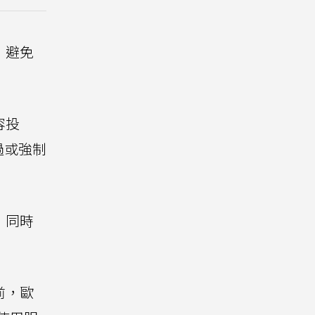
，避免
容投
過或強制
，同時
前，歐