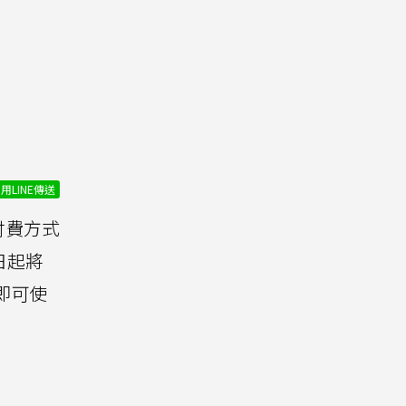
用LINE傳送
付費方式
日起將
即可使