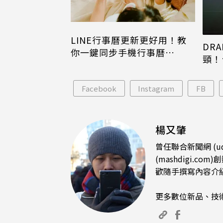
LINE行事曆更新更好用！教
DRA
你一鍵同步手機行事曆
頸！
iPhone、Android都能用
片只
Facebook
Instagram
FB
楊又肇
曾任聯合新聞網 (u
(mashdigi
歡隨手撰寫內容介
更多數位新品、技