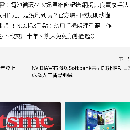
雷！電池循環44次還帶維修紀錄 網揭無良賣家手法
北捷「只扣1元」是沒刷到嗎？官方曝扣款規則秒懂
指引！NCC揭3重點：勿用手機處理重要工作
」字必下載爽用半年、熊大兔兔動態圖超Q
下一
5年登上
NVIDIA宣布將與Softbank共同加速推動日
成為人工智慧強國