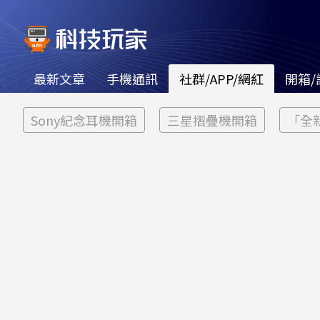
最新文章
手機通訊
社群/APP/網紅
開箱/
Sony紀念耳機開箱
三星摺疊機開箱
「全