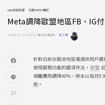
udn科技玩家
社群/APP/網紅
Meta調降歐盟地區FB、IG
2024-11-14 08:25
聯合新聞網／
楊又肇
針對日前在歐洲地區僅提供用戶選
使用服務功能的選項作法，
歐盟
認
相關費用調降40%，原本以每月9.
用。