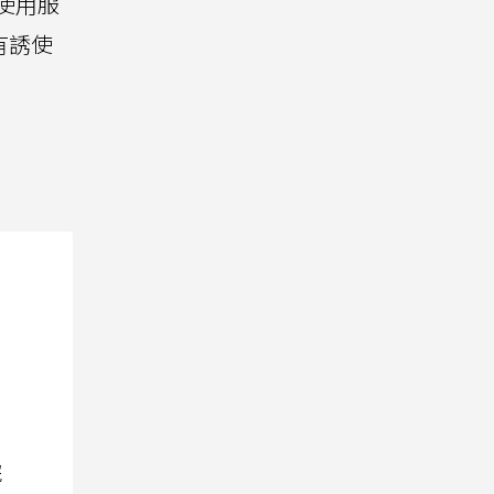
使用服
有誘使
院