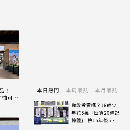
本日熱門
本周最熱
本月最熱
品！
T恤可裝
你敢投資嗎？18歲少
年花5萬「囤貨20條記
憶體」 拚15年後5倍
賣出