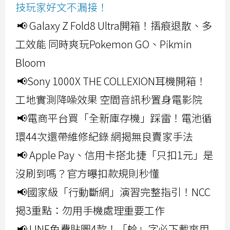
技玩家好文不漏接！
📢 Galaxy Z Fold8 Ultra開箱！摺痕退散、多
工效能 同時爽玩Pokemon GO、Pikmin
Bloom
📢Sony 1000X THE COLLEXION耳機開箱！
工地實測降噪效果 空間音訊秒置身電影院
📢電商平台買「全新庫存機」踩雷！電池循
環44次還帶維修紀錄 網揭無良賣家手法
📢 Apple Pay、信用卡搭北捷「只扣1元」是
沒刷到嗎？官方曝扣款規則秒懂
📢國家級「行動斷網」演習完整指引！NCC
揭3重點：勿用手機處理重要工作
📢 LINE免費貼圖4款！「蛤」字必下載爽用