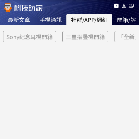
最新文章
手機通訊
社群/APP/網紅
開箱/評
Sony紀念耳機開箱
三星摺疊機開箱
「全新