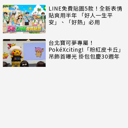
LINE免費貼圖5款！全新表情
貼爽用半年 「好人一生平
安」、「好熱」必用
台北寶可夢專屬！
PokéXciting!「粉紅皮卡丘」
吊飾首曝光 掛包包慶30週年
討論區
共有
0
則留言