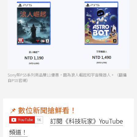
Sony祭PS5系列商品雙11優惠，圖為浪人崛起和宇宙機器人。（翻攝
自PS5官網）
📌 數位新聞搶鮮看！
訂閱《科技玩家》YouTube
頻道！