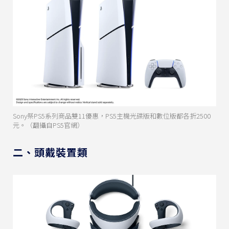
Sony祭PS5系列商品雙11優惠，PS5主機光碟版和數位版都各折2500
元。（翻攝自PS5官網）
二、頭戴裝置類