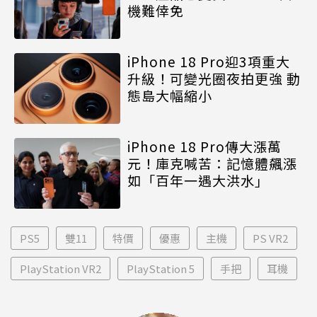
機難倖免
iPhone 18 Pro迎3項重大
升級！可變光圈夜拍更強 動
態島大幅縮小
iPhone 18 Pro傳大漲萬
元！庫克喊苦：記憶體飆漲
如「百年一遇大洪水」
PS5
雙11
特價
優惠
主機
PS VR2
PlayStation VR2
PlayStation 5
手把
耳機