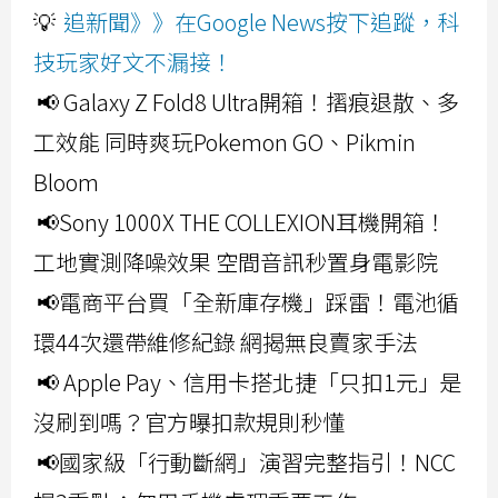
💡
追新聞》》在Google News按下追蹤，科
技玩家好文不漏接！
📢 Galaxy Z Fold8 Ultra開箱！摺痕退散、多
工效能 同時爽玩Pokemon GO、Pikmin
Bloom
📢Sony 1000X THE COLLEXION耳機開箱！
工地實測降噪效果 空間音訊秒置身電影院
📢電商平台買「全新庫存機」踩雷！電池循
環44次還帶維修紀錄 網揭無良賣家手法
📢 Apple Pay、信用卡搭北捷「只扣1元」是
沒刷到嗎？官方曝扣款規則秒懂
📢國家級「行動斷網」演習完整指引！NCC