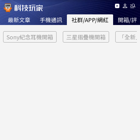
最新文章
手機通訊
社群/APP/網紅
開箱/評
Sony紀念耳機開箱
三星摺疊機開箱
「全新