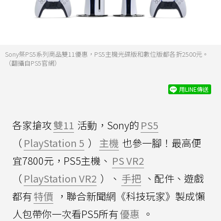
Sony祭PS5系列商品雙11優惠，PS5主機光碟版和數位版都各折2500元。
（翻攝自PS5官網）
用LINE傳送
各家搶攻
雙11
活動，Sony的
PS5
（
PlayStation 5
）
主機
也參一腳！最高便
宜7800元，PS5主機、
PS VR2
（
PlayStation VR2
）、
手把
、配件、遊戲
都有
特價
，聯合新聞網《科技玩家》製成懶
人包帶你一次看PS5所有
優惠
。