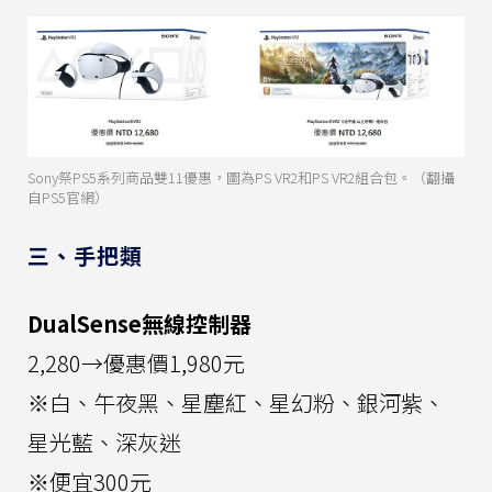
Sony祭PS5系列商品雙11優惠，圖為PS VR2和PS VR2組合包。（翻攝
自PS5官網）
三、手把類
DualSense無線控制器
2,280→優惠價1,980元
※白、午夜黑、星塵紅、星幻粉、銀河紫、
星光藍、深灰迷
※便宜300元