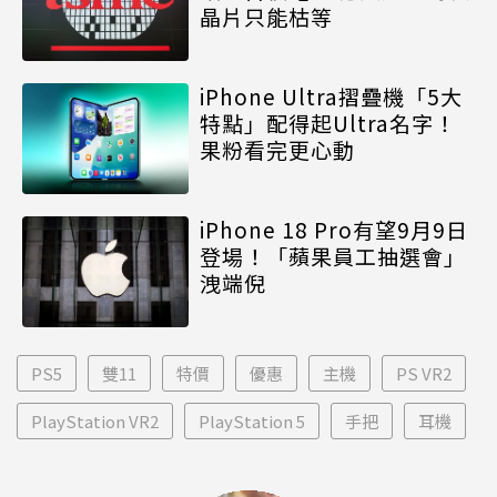
晶片只能枯等
iPhone Ultra摺疊機「5大
特點」配得起Ultra名字！
果粉看完更心動
iPhone 18 Pro有望9月9日
登場！「蘋果員工抽選會」
洩端倪
PS5
雙11
特價
優惠
主機
PS VR2
PlayStation VR2
PlayStation 5
手把
耳機