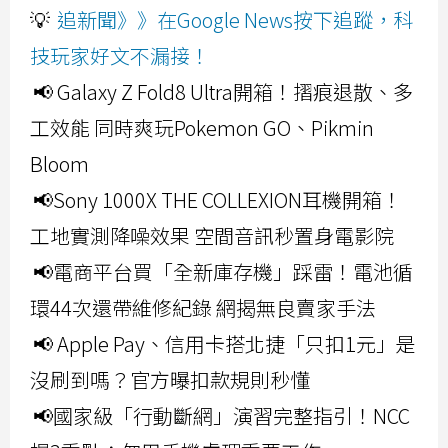
💡
追新聞》》在Google News按下追蹤，科
技玩家好文不漏接！
📢 Galaxy Z Fold8 Ultra開箱！摺痕退散、多
工效能 同時爽玩Pokemon GO、Pikmin
Bloom
📢Sony 1000X THE COLLEXION耳機開箱！
工地實測降噪效果 空間音訊秒置身電影院
📢電商平台買「全新庫存機」踩雷！電池循
環44次還帶維修紀錄 網揭無良賣家手法
📢 Apple Pay、信用卡搭北捷「只扣1元」是
沒刷到嗎？官方曝扣款規則秒懂
📢國家級「行動斷網」演習完整指引！NCC