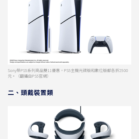
Sony祭PS5系列商品雙11優惠，PS5主機光碟版和數位版都各折2500
元。（翻攝自PS5官網）
二、頭戴裝置類