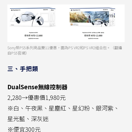
Sony祭PS5系列商品雙11優惠，圖為PS VR2和PS VR2組合包。（翻攝
自PS5官網）
三、手把類
DualSense無線控制器
2,280→優惠價1,980元
※白、午夜黑、星塵紅、星幻粉、銀河紫、
星光藍、深灰迷
※便宜300元