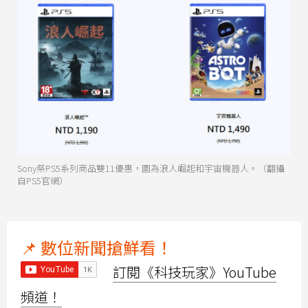
Sony祭PS5系列商品雙11優惠，圖為浪人崛起和宇宙機器人。（翻攝
自PS5官網）
📌 數位新聞搶鮮看！
訂閱《科技玩家》YouTube
頻道！