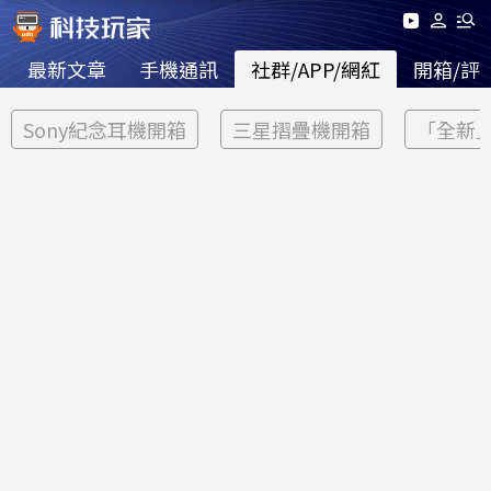
最新文章
手機通訊
社群/APP/網紅
開箱/評
Sony紀念耳機開箱
三星摺疊機開箱
「全新