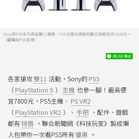
Sony祭PS5系列商品雙11優惠，PS5主機光碟版和數位版都各折2500元。
（翻攝自PS5官網）
用LINE傳送
各家搶攻
雙11
活動，Sony的
PS5
（
PlayStation 5
）
主機
也參一腳！最高便
宜7800元，PS5主機、
PS VR2
（
PlayStation VR2
）、
手把
、配件、遊戲
都有
特價
，聯合新聞網《科技玩家》製成懶
人包帶你一次看PS5所有
優惠
。