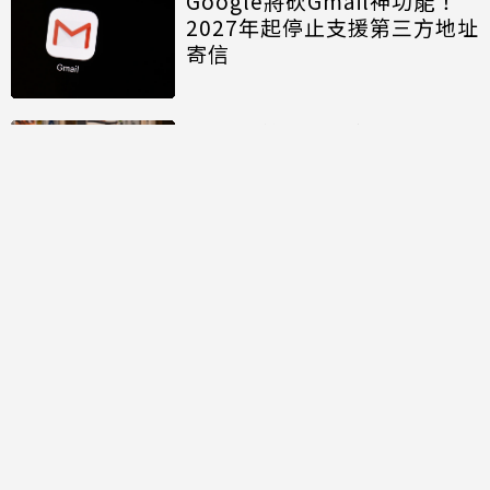
Google將砍Gmail神功能！
2027年起停止支援第三方地址
寄信
2026城鎮韌性防空演習！
Uber、Uber Eats「行動斷
網」注意5大區域暫停時間
超煩！YouTube新型「小視窗
廣告」惹怨 iPhone用戶無需
會員輕鬆解決
討論區
共有
0
則留言