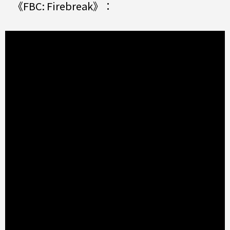
《FBC: Firebreak》：