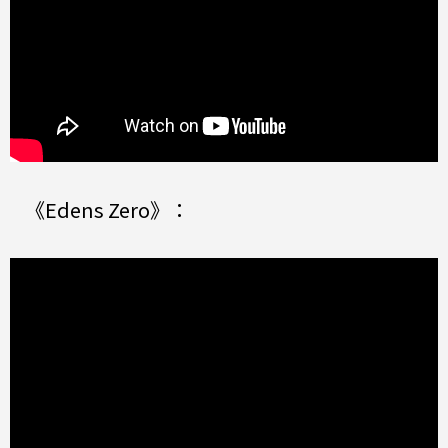
《Edens Zero》：