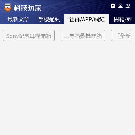
最新文章
手機通訊
社群/APP/網紅
開箱/評
Sony紀念耳機開箱
三星摺疊機開箱
「全新