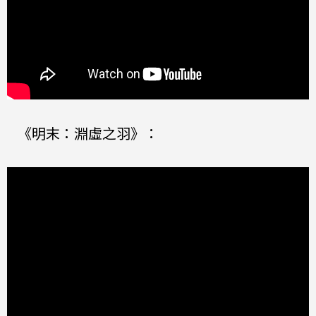
《明末：淵虛之羽》：