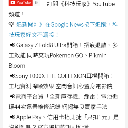
訂閱《科技玩家》YouTube
頻道！
💡
追新聞》》在Google News按下追蹤，科
技玩家好文不漏接！
📢 Galaxy Z Fold8 Ultra開箱！摺痕退散、多
工效能 同時爽玩Pokemon GO、Pikmin
Bloom
📢Sony 1000X THE COLLEXION耳機開箱！
工地實測降噪效果 空間音訊秒置身電影院
📢電商平台買「全新庫存機」踩雷！電池循
環44次還帶維修紀錄 網揭無良賣家手法
📢 Apple Pay、信用卡搭北捷「只扣1元」是
沒刷到嗎？官方曝扣款規則秒懂