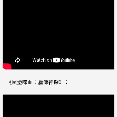
《鼠堡喋血：雇傭神探》：