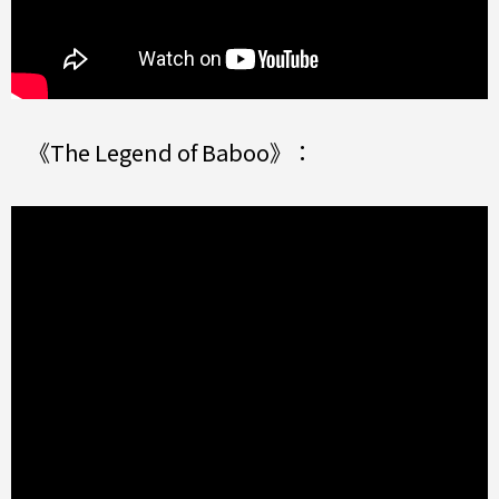
《The Legend of Baboo》：