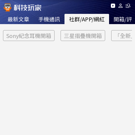
最新文章
手機通訊
社群/APP/網紅
開箱/評
Sony紀念耳機開箱
三星摺疊機開箱
「全新