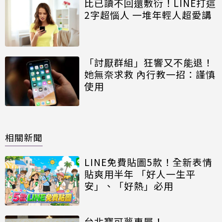
比已讀不回還敷衍！LINE打這
2字超惱人 一堆年輕人超愛講
「討厭群組」狂響又不能退！
她無奈求救 內行教一招：謹慎
使用
相關新聞
LINE免費貼圖5款！全新表情
貼爽用半年 「好人一生平
安」、「好熱」必用
台北寶可夢專屬！