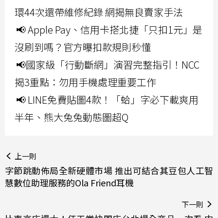
環44次還帶維修紀錄 網揭無良賣家手法
📢 Apple Pay、信用卡搭北捷「只扣1元」是
沒刷到嗎？官方曝扣款規則秒懂
📢國家級「行動斷網」演習完整指引！NCC
揭3重點：勿用手機處理重要工作
📢 LINE免費貼圖4款！「蛤」字必下載爽用
半年、熊大兔兔動態圖超Q
上一則
字節跳動佈局全新硬體市場 推出可結合其豆包人工智
慧數位助理服務的Ola Friend耳機
下一則