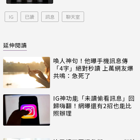
IG
已讀
訊息
聊天室
延伸閱讀
喚人神句！他曝手機訊息傳
「4字」絕對秒讀 上萬網友爆
共鳴：急死了
IG神功能「未讀偷看訊息」回
歸嗨翻！網曝還有2招也能比
照辦理