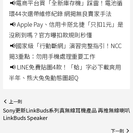
📢電商平台買「全新庫存機」踩雷！電池循
環44次還帶維修紀錄 網揭無良賣家手法
📢 Apple Pay、信用卡搭北捷「只扣1元」是
沒刷到嗎？官方曝扣款規則秒懂
📢國家級「行動斷網」演習完整指引！NCC
揭3重點：勿用手機處理重要工作
📢 LINE免費貼圖4款！「蛤」字必下載爽用
半年、熊大兔兔動態圖超Q
上一則
Sony更新LinkBuds系列真無線耳機產品 再推無線喇叭
LinkBuds Speaker
下一則