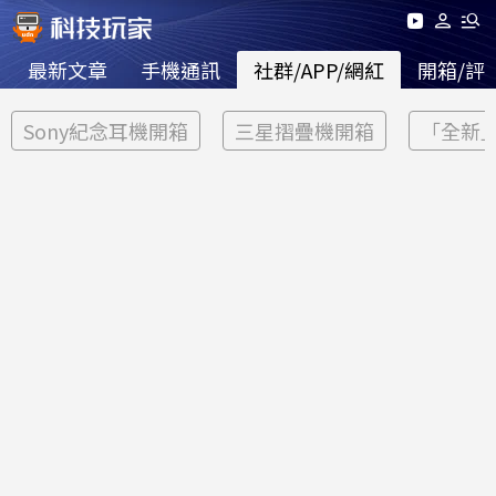
最新文章
手機通訊
社群/APP/網紅
開箱/評
Sony紀念耳機開箱
三星摺疊機開箱
「全新