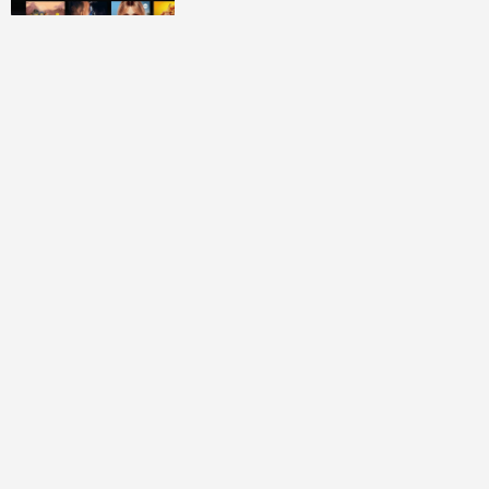
討論區
共有
0
則留言
規範
回覆
還沒有留言，成為第一個發言的人吧！