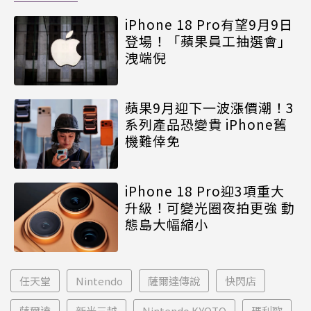
iPhone 18 Pro有望9月9日
登場！「蘋果員工抽選會」
洩端倪
蘋果9月迎下一波漲價潮！3
系列產品恐變貴 iPhone舊
機難倖免
iPhone 18 Pro迎3項重大
升級！可變光圈夜拍更強 動
態島大幅縮小
任天堂
Nintendo
薩爾達傳說
快閃店
薩爾達
新光三越
Nintendo KYOTO
瑪利歐