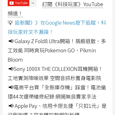
訂閱《科技玩家》YouTube
頻道！
💡
追新聞》》在Google News按下追蹤，科
技玩家好文不漏接！
📢 Galaxy Z Fold8 Ultra開箱！摺痕退散、多
工效能 同時爽玩Pokemon GO、Pikmin
Bloom
📢Sony 1000X THE COLLEXION耳機開箱！
工地實測降噪效果 空間音訊秒置身電影院
📢電商平台買「全新庫存機」踩雷！電池循
環44次還帶維修紀錄 網揭無良賣家手法
📢 Apple Pay、信用卡搭北捷「只扣1元」是
沒刷到嗎？官方曝扣款規則秒懂