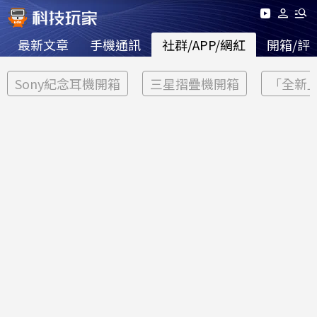
最新文章
手機通訊
社群/APP/網紅
開箱/評
Sony紀念耳機開箱
三星摺疊機開箱
「全新