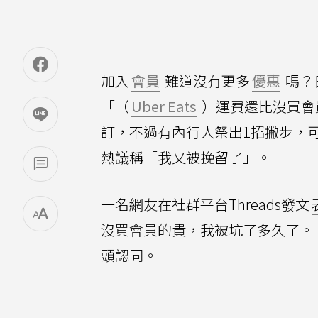
加入
會員
難道沒有更多
優惠
嗎？
「（
Uber Eats
）運費還比沒買會
訂，不過有內行人祭出1招撇步，可以
熱議稱「我又被挽留了」。
一名網友在社群平台Threads發文
沒買會員的貴，我被坑了多久了。
頭認同。