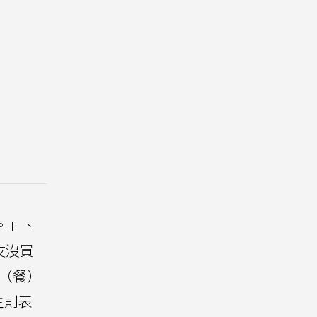
。」、
友沒買
（餐）
主則表