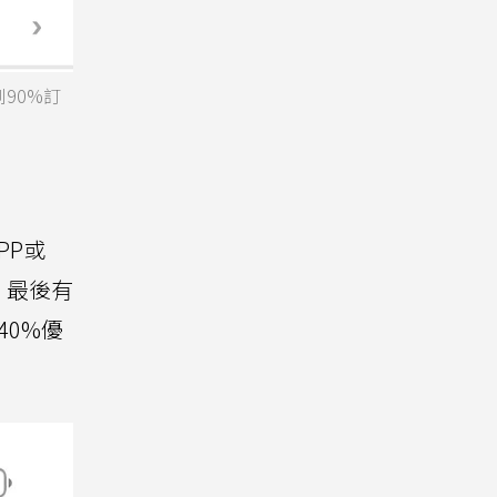
90%訂
PP或
，最後有
40%優