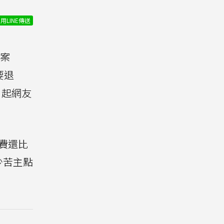
用LINE傳送
案
要退
引起網友
運費還比
少苦主點