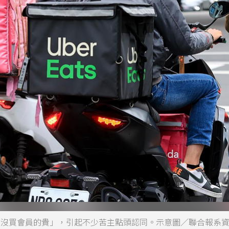
費還比沒買會員的貴」，引起不少苦主點頭認同。示意圖／聯合報系