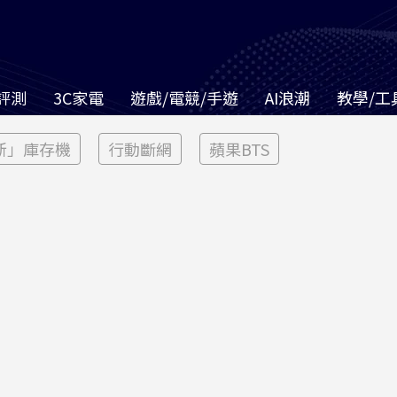
評測
3C家電
遊戲/電競/手遊
AI浪潮
教學/工
新」庫存機
行動斷網
蘋果BTS