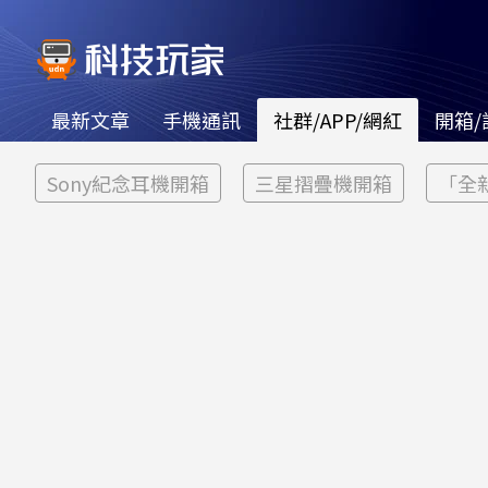
最新文章
手機通訊
社群/APP/網紅
開箱/
Sony紀念耳機開箱
三星摺疊機開箱
「全