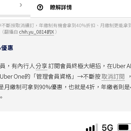
格中不斷按取消續訂，年繳制有機會拿到40%折扣、月繳制更能拿到
（翻攝自
chih.yu_0814的X
）
%優惠
會員，有內行人
分享
訂閱會員終極大絕招，在Uber A
尋找Uber One的「管理會員資格」→不斷按
取消訂閱
月繳制可拿到90%優惠，也就是4折，年繳者則是
。