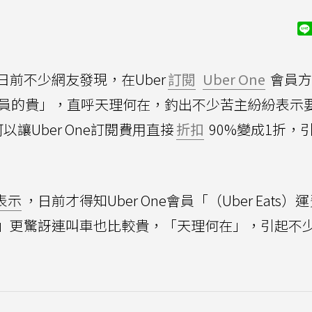
日前不少網友發現，在Uber
訂閱
Uber One
會員方
員的貴」，直呼天理何在，釣出不少苦主紛紛表示
讓Uber One訂閱費用直接
折扣
90%變成1折，
表示
，日前才得知Uber One會員「（Uber Eats）
」更驚訝連叫車也比較貴，「天理何在」，引起不