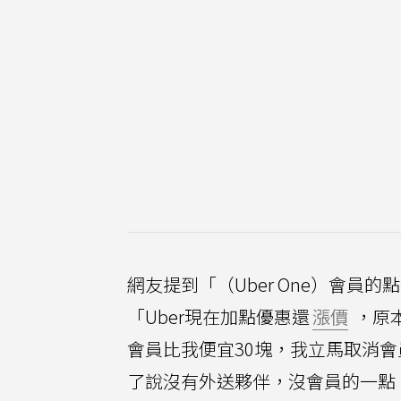
網友提到「（Uber One）會
「Uber現在加點優惠還
漲價
，原本
會員比我便宜30塊，我立馬取消會
了說沒有外送夥伴，沒會員的一點