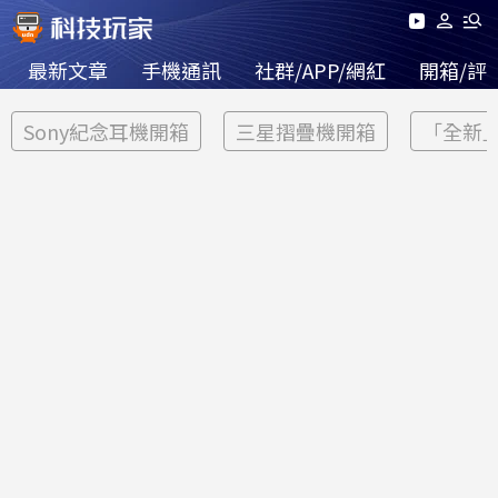
最新文章
手機通訊
社群/APP/網紅
開箱/評
Sony紀念耳機開箱
三星摺疊機開箱
「全新