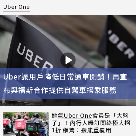
Uber One
Uber讓用戶降低日常通車開銷！再宣
布與福斯合作提供自駕車搭乘服務
她氣
Uber One
會員是「大盤
子」！內行人曝訂閱終極大招
1折 網驚：還能重覆用