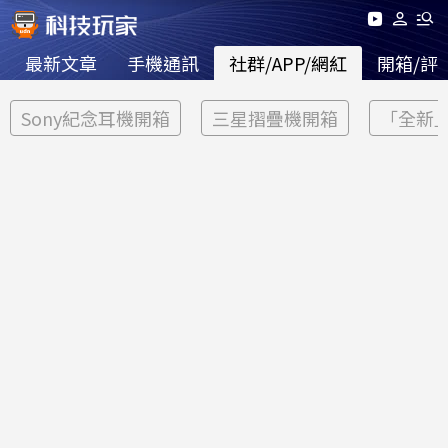
最新文章
手機通訊
社群/APP/網紅
開箱/評
Sony紀念耳機開箱
三星摺疊機開箱
「全新