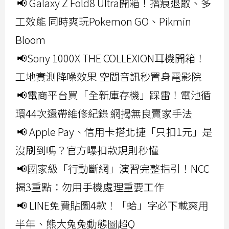
📢 Galaxy Z Fold8 Ultra開箱！摺痕退散、多
工效能 同時爽玩Pokemon GO、Pikmin
Bloom
📢Sony 1000X THE COLLEXION耳機開箱！
工地實測降噪效果 空間音訊秒置身電影院
📢電商平台買「全新庫存機」踩雷！電池循
環44次還帶維修紀錄 網揭無良賣家手法
📢 Apple Pay、信用卡搭北捷「只扣1元」是
沒刷到嗎？官方曝扣款規則秒懂
📢國家級「行動斷網」演習完整指引！NCC
揭3重點：勿用手機處理重要工作
📢 LINE免費貼圖4款！「蛤」字必下載爽用
半年、熊大兔兔動態圖超Q