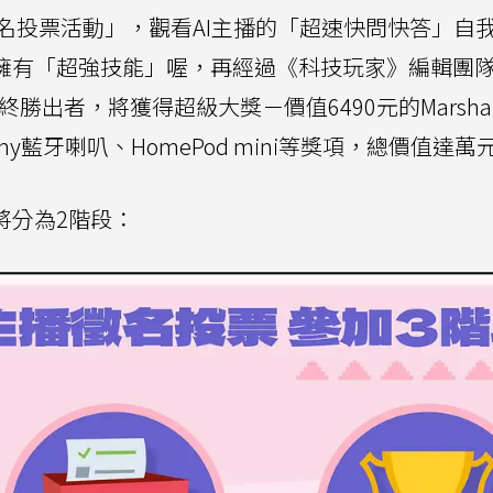
播徵名投票活動」，觀看AI主播的「超速快問快答」自
播擁有「超強技能」喔，再經過《科技玩家》編輯團
勝出者，將獲得超級大獎－價值6490元的Marshal
ny藍牙喇叭、HomePod mini等獎項，總價值達萬
將分為2階段：