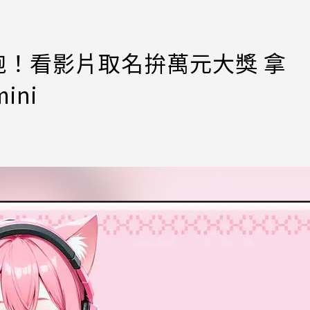
跑！看影片取名拚萬元大獎 拿
ini