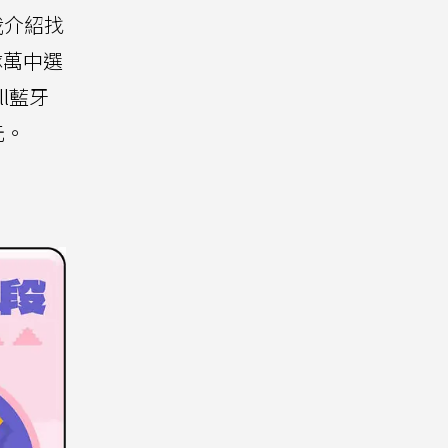
我介紹找
隊萬中選
l藍牙
元。