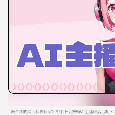
聯合新聞網《科技玩家》9月2日起舉辦AI主播徵名活動，邀請