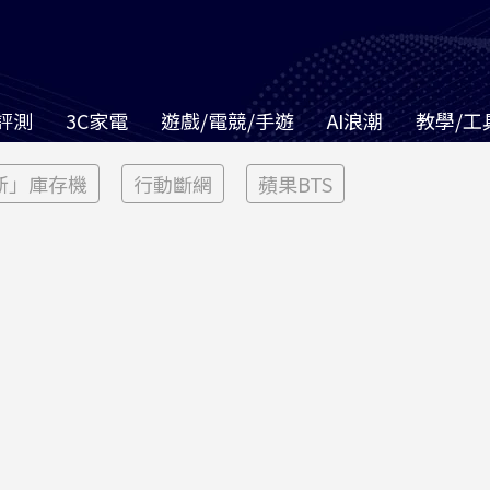
評測
3C家電
遊戲/電競/手遊
AI浪潮
教學/工
新」庫存機
行動斷網
蘋果BTS