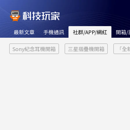
最新文章
手機通訊
社群/APP/網紅
開箱/
Sony紀念耳機開箱
三星摺疊機開箱
「全