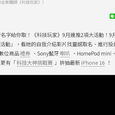
製圖／聯合新聞網《科技玩家》）
名字給你取！《科技玩家》9月連推2項大活動！9月
活動」，看她的自我介紹影片找靈感取名、進行投
數位商品
禮券
、Sony藍牙
喇叭
、HomePod mini
0日更有「
科技大神挑戰賽
」拚抽最新
iPhone 16
！