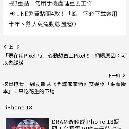
揭3重點：勿用手機處理重要工作
📢 LINE免費貼圖4款！「蛤」字必下載爽用
半年、熊大兔兔動態圖超Q
上一則
「現在用Pixel 7a」心動想直上Pixel 9！網曝原因：可
以先緩緩
下一則
挖骨挖骨！網友驚見《間諜家家酒》安妮亞「骷髏版
本」：只吃花生的下場
iPhone 18
DRAM奇缺成iPhone 18瓶
頸！台積電10億美元待封裝