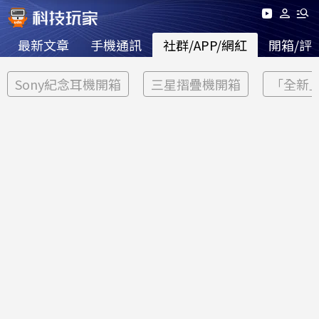
最新文章
手機通訊
社群/APP/網紅
開箱/評
Sony紀念耳機開箱
三星摺疊機開箱
「全新