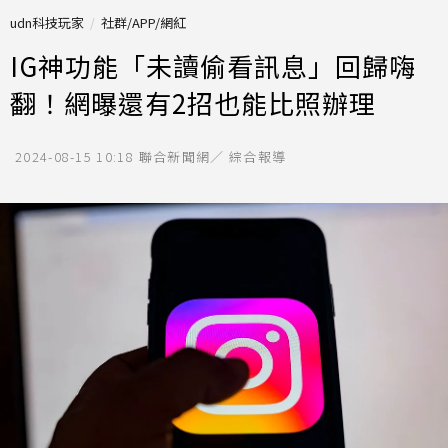
udn科技玩家
社群/APP/網紅
IG神功能「未讀偷看訊息」回歸嗨
翻！網曝還有2招也能比照辦理
2024-08-15 10:18
聯合新聞網／ 綜合報導