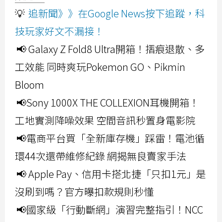
💡
追新聞》》在Google News按下追蹤，科
技玩家好文不漏接！
📢 Galaxy Z Fold8 Ultra開箱！摺痕退散、多
工效能 同時爽玩Pokemon GO、Pikmin
Bloom
📢Sony 1000X THE COLLEXION耳機開箱！
工地實測降噪效果 空間音訊秒置身電影院
📢電商平台買「全新庫存機」踩雷！電池循
環44次還帶維修紀錄 網揭無良賣家手法
📢 Apple Pay、信用卡搭北捷「只扣1元」是
沒刷到嗎？官方曝扣款規則秒懂
📢國家級「行動斷網」演習完整指引！NCC