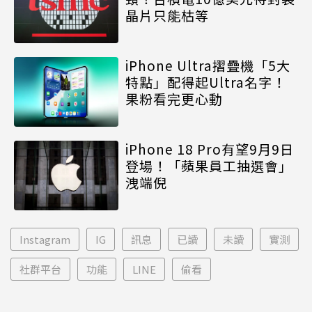
晶片只能枯等
iPhone Ultra摺疊機「5大
特點」配得起Ultra名字！
果粉看完更心動
iPhone 18 Pro有望9月9日
登場！「蘋果員工抽選會」
洩端倪
Instagram
IG
訊息
已讀
未讀
實測
社群平台
功能
LINE
偷看