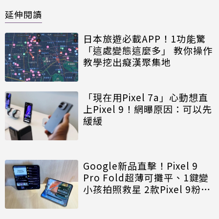
延伸閱讀
日本旅遊必載APP！1功能驚
「這處變態這麼多」 教你操作
教學挖出癡漢聚集地
「現在用Pixel 7a」心動想直
上Pixel 9！網曝原因：可以先
緩緩
Google新品直擊！Pixel 9
Pro Fold超薄可攤平、1鍵變
小孩拍照救星 2款Pixel 9粉色
大不同