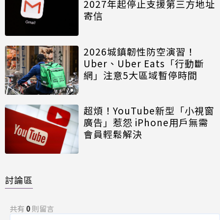
2027年起停止支援第三方地址
寄信
2026城鎮韌性防空演習！
Uber、Uber Eats「行動斷
網」注意5大區域暫停時間
超煩！YouTube新型「小視窗
廣告」惹怨 iPhone用戶無需
會員輕鬆解決
討論區
共有
0
則留言