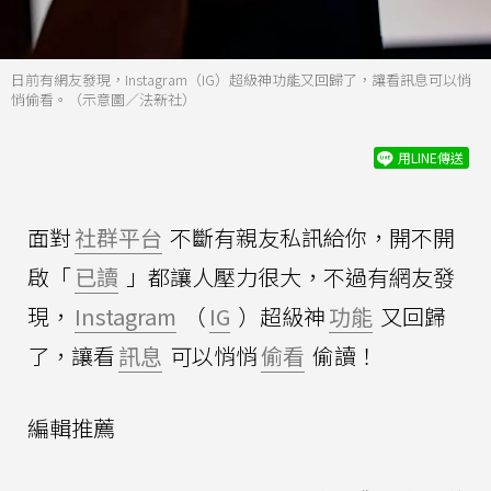
日前有網友發現，Instagram（IG）超級神功能又回歸了，讓看訊息可以悄
悄偷看。（示意圖／法新社）
用LINE傳送
面對
社群平台
不斷有親友私訊給你，開不開
啟「
已讀
」都讓人壓力很大，不過有網友發
現，
Instagram
（
IG
）超級神
功能
又回歸
了，讓看
訊息
可以悄悄
偷看
偷讀！
編輯推薦