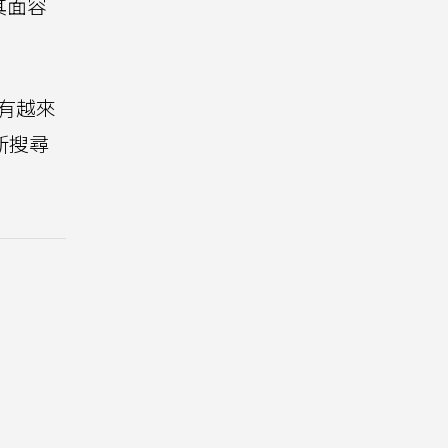
其面容
有越來
新搜尋