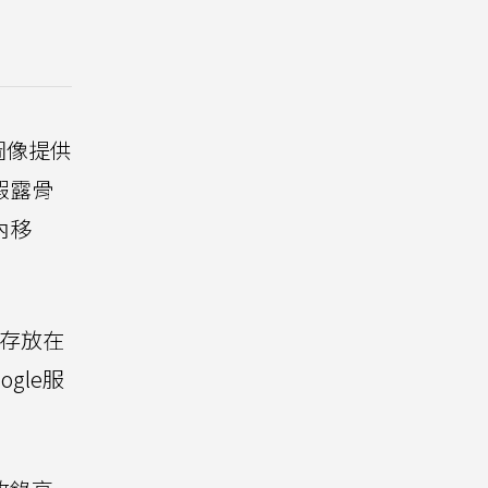
圖像提供
假露骨
內移
存放在
gle服