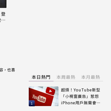
日登
洩端
內容，也喜
本日熱門
本周最熱
本月最熱
超煩！YouTube新型
「小視窗廣告」惹怨
iPhone用戶無需會員
輕鬆解決