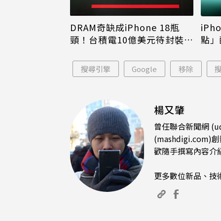
DRAM奇缺成iPhone 18瓶
iPh
頸！台積電10億美元待封裝晶
點」
片只能枯等
看完
搜尋引擎
Google
移除
楊又肇
曾任聯合新聞網 (u
(mashdigi
歡隨手撰寫內容介
更多數位新品、技