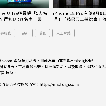
iPhone 18 Pro有望9月9
one Ultra摺疊機「5大特
場！「蘋果員工抽選會」
配得起Ultra名字！果粉
倪
更心動
搜尋服務
更新
隱私
人工智慧
dn.com)數位頻道記者，目前為自由寫手與Mashdigi網站
.com)創辦者身分，平常喜歡電玩、科技類新品，以及軟體、網路相關
紹新玩意。
術介紹與科技趨勢內容：
https://mashdigi.com/