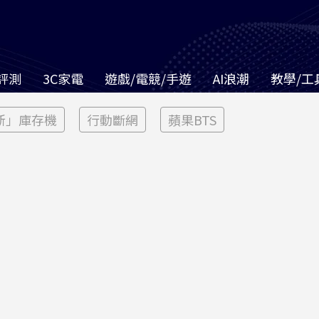
評測
3C家電
遊戲/電競/手遊
AI浪潮
教學/工
新」庫存機
行動斷網
蘋果BTS