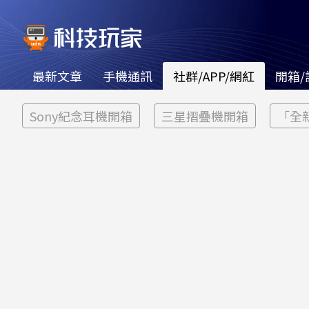
最新文章
手機通訊
社群/APP/網紅
開箱/
Sony紀念耳機開箱
三星摺疊機開箱
「全