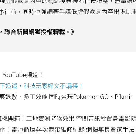
易出現虛假露骨內容的網站搜尋排名往後調整，盡量讓
序往前，同時也強調著手講低虛假露骨內容出現比
，聯合新聞網獲授權轉載。》
ouTube頻道！
ws按下追蹤，科技玩家好文不漏接！
a開箱！摺痕退散、多工效能 同時爽玩Pokemon GO、Pikmin
LLEXION耳機開箱！工地實測降噪效果 空間音訊秒置身電影
雷！電池循環44次還帶維修紀錄 網揭無良賣家手法