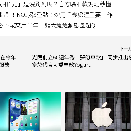
北捷「只扣1元」是沒刷到嗎？官方曝扣款規則秒懂
指引！NCC揭3重點：勿用手機處理重要工作
」字必下載爽用半年、熊大兔兔動態圖超Q
下一
將在今年
光陽創立60週年秀「夢幻車款」 同步推出
服務
多慧代言可愛車款Yogurt