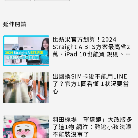
延伸閱讀
比蘋果官方划算！2024
Straight A BTS方案最高省2
萬、iPad 10也能買 規則、贈
品一次看
出國換SIM卡後不能用LINE
了？官方1圖看懂 1狀況要當
心
羽田機場「望遠鏡」大改版多
了這1物 網泣：難逃小孩法眼
不能裝沒事了