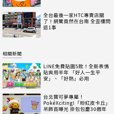
全台最後一家HTC專賣店關
了！網驚竟然在台南 全歪樓問
這1事
相關新聞
LINE免費貼圖5款！全新表情
貼爽用半年 「好人一生平
安」、「好熱」必用
台北寶可夢專屬！
PokéXciting!「粉紅皮卡丘」
吊飾首曝光 掛包包慶30週年