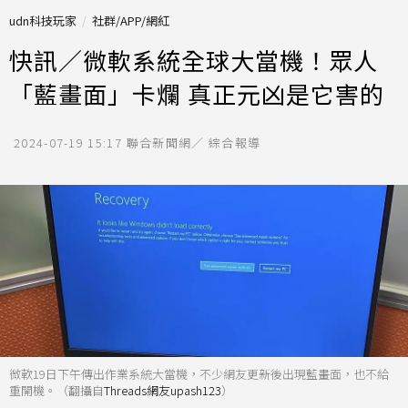
udn科技玩家
社群/APP/網紅
快訊／微軟系統全球大當機！眾人
「藍畫面」卡爛 真正元凶是它害的
2024-07-19 15:17
聯合新聞網／ 綜合報導
微軟19日下午傳出作業系統大當機，不少網友更新後出現藍畫面，也不給
重開機。（翻攝自
Threads網友upash123
）