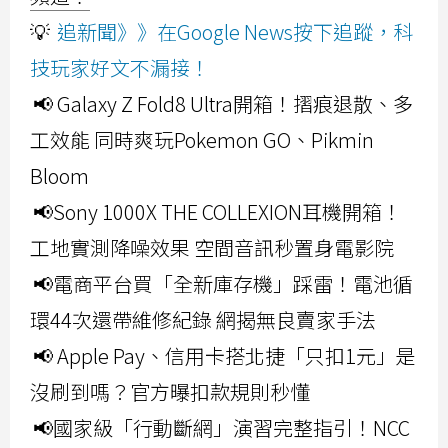
💡
追新聞》》在Google News按下追蹤，科
技玩家好文不漏接！
📢 Galaxy Z Fold8 Ultra開箱！摺痕退散、多
工效能 同時爽玩Pokemon GO、Pikmin
Bloom
📢Sony 1000X THE COLLEXION耳機開箱！
工地實測降噪效果 空間音訊秒置身電影院
📢電商平台買「全新庫存機」踩雷！電池循
環44次還帶維修紀錄 網揭無良賣家手法
📢 Apple Pay、信用卡搭北捷「只扣1元」是
沒刷到嗎？官方曝扣款規則秒懂
📢國家級「行動斷網」演習完整指引！NCC