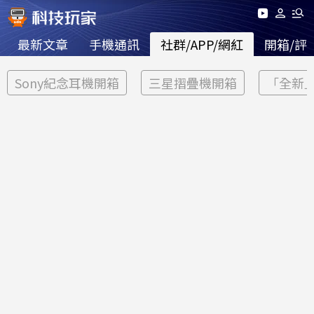
最新文章
手機通訊
社群/APP/網紅
開箱/評
Sony紀念耳機開箱
三星摺疊機開箱
「全新