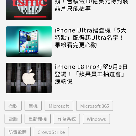
頸！台積電10億美元待封裝
晶片只能枯等
iPhone Ultra摺疊機「5大
特點」配得起Ultra名字！
果粉看完更心動
iPhone 18 Pro有望9月9日
登場！「蘋果員工抽選會」
洩端倪
微軟
當機
Microsoft
Microsoft 365
電腦
重新開機
作業系統
Windows
防毒軟體
CrowdStrike