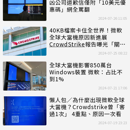
凶公司道歉信僅附「10美元優
惠碼」網全罵翻
2024-07-26 11:05
40KB檔案卡住全世界！微軟
全球大當機原因新進展
CrowdStrike
報告曝光「關鍵
檔」
2024-07-25 08:22
全球大當機影響850萬台
Windows裝置 微軟：占比不
到1%
2024-07-21 17:06
懶人包／為什麼出現微軟全球
大當機？Crowdstrike曾「害
過1次」 4重點、原因一次看
2024-07-19 23:23