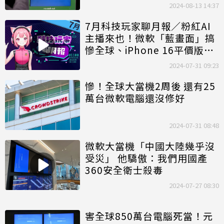
2024-08-13 14:37
7月科技玩家聊月報／粉紅AI
主播來也！微軟「藍畫面」搞
慘全球、iPhone 16平價版必
買5原因曝
2024-07-31 09:23
慘！全球大當機2周後 還有25
萬台微軟電腦還沒修好
2024-07-31 08:48
微軟大當機「中國大陸幾乎沒
受災」 他驕傲：我們用國產
360安全衛士殺毒
2024-07-27 08:30
害全球850萬台電腦死當！元