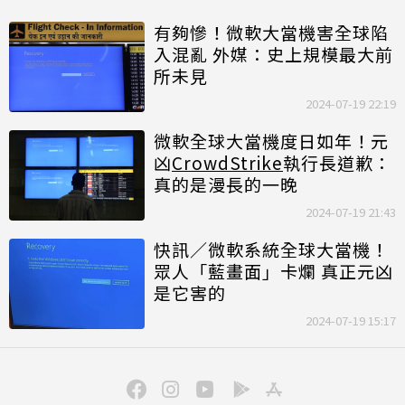
有夠慘！微軟大當機害全球陷
入混亂 外媒：史上規模最大前
所未見
2024-07-19 22:19
微軟全球大當機度日如年！元
凶
CrowdStrike
執行長道歉：
真的是漫長的一晚
2024-07-19 21:43
快訊／微軟系統全球大當機！
眾人「藍畫面」卡爛 真正元凶
是它害的
2024-07-19 15:17