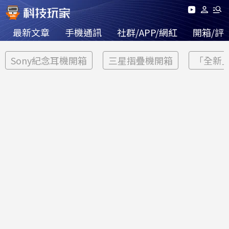
最新文章
手機通訊
社群/APP/網紅
開箱/評
Sony紀念耳機開箱
三星摺疊機開箱
「全新