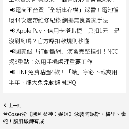
📢電商平台買「全新庫存機」踩雷！電池循
環44次還帶維修紀錄 網揭無良賣家手法
📢 Apple Pay、信用卡搭北捷「只扣1元」是
沒刷到嗎？官方曝扣款規則秒懂
📢國家級「行動斷網」演習完整指引！NCC
揭3重點：勿用手機處理重要工作
📢 LINE免費貼圖4款！「蛤」字必下載爽用
半年、熊大兔兔動態圖超Q
上一則
台Coser扮《勝利女神：妮姬》泳裝阿妮斯、梅里、毒
蛇！腹肌鍛鍊有成