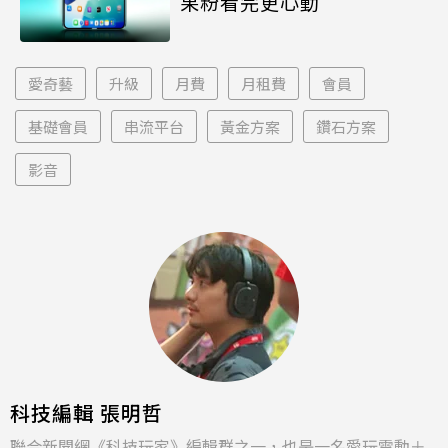
果粉看完更心動
愛奇藝
升級
月費
月租費
會員
基礎會員
串流平台
黃金方案
鑽石方案
影音
科技編輯 張明哲
聯合新聞網《科技玩家》編輯群之一，也是一名愛玩電動＋