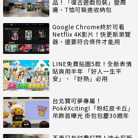
品！「復古遊戲包裝」變周
邊、T恤可裝進收納包
Google Chrome終於可看
Netflix 4K影片！快更新瀏覽
器、還要符合條件才能用
LINE免費貼圖5款！全新表情
貼爽用半年 「好人一生平
安」、「好熱」必用
台北寶可夢專屬！
PokéXciting!「粉紅皮卡丘」
吊飾首曝光 掛包包慶30週年
不再只有付費訂閱！迪士尼新