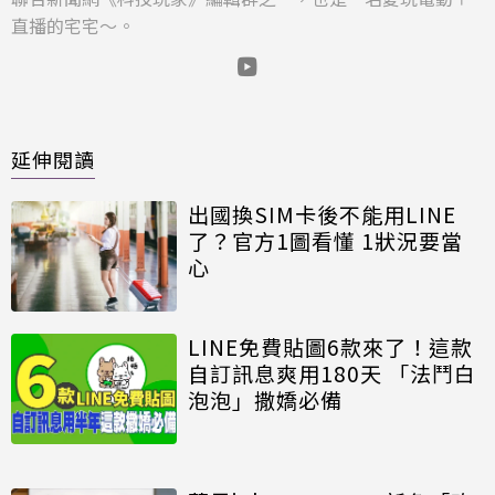
直播的宅宅～。
延伸閱讀
出國換SIM卡後不能用LINE
了？官方1圖看懂 1狀況要當
心
LINE免費貼圖6款來了！這款
自訂訊息爽用180天 「法鬥白
泡泡」撒嬌必備