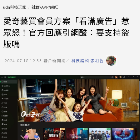
udn科技玩家
社群/APP/網紅
愛奇藝買會員方案「看滿廣告」惹
眾怒！官方回應引網酸：要支持盜
版嗎
2024-07-18 12:33
聯合新聞網／
科技編輯 張明哲