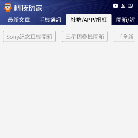
最新文章
手機通訊
社群/APP/網紅
開箱/評
Sony紀念耳機開箱
三星摺疊機開箱
「全新