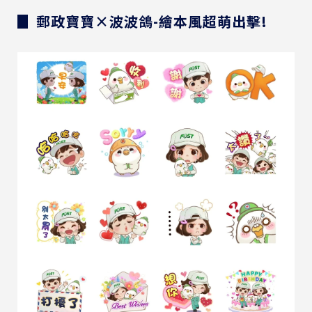
▊ 郵政寶寶×波波鴿-繪本風超萌出擊!