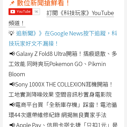
📌 數位新聞搶鮮看！
訂閱《科技玩家》YouTube
頻道！
💡
追新聞》》在Google News按下追蹤，科
技玩家好文不漏接！
📢 Galaxy Z Fold8 Ultra開箱！摺痕退散、多
工效能 同時爽玩Pokemon GO、Pikmin
Bloom
📢Sony 1000X THE COLLEXION耳機開箱！
工地實測降噪效果 空間音訊秒置身電影院
📢電商平台買「全新庫存機」踩雷！電池循
環44次還帶維修紀錄 網揭無良賣家手法
📢 Apple Pay、信用卡搭北捷「只扣1元」是