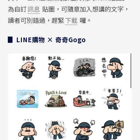
為自訂
訊息
貼圖，可隨意加入想講的文字，
讀者可別錯過，趕緊
下載
囉。
▊ LINE購物 × 奇奇Gogo