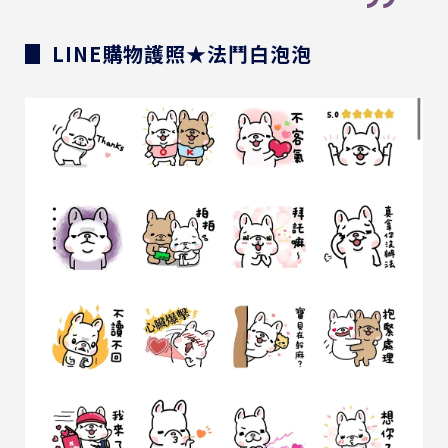
▊ LINE購物護照★法鬥白泡泡