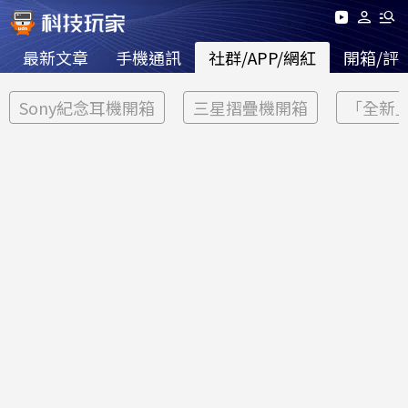
最新文章
手機通訊
社群/APP/網紅
開箱/評
Sony紀念耳機開箱
三星摺疊機開箱
「全新