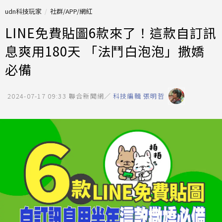
udn科技玩家
社群/APP/網紅
LINE免費貼圖6款來了！這款自訂訊
息爽用180天 「法鬥白泡泡」撒嬌
必備
2024-07-17 09:33
聯合新聞網／
科技編輯 張明哲