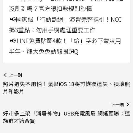
沒刷到嗎？官方曝扣款規則秒懂
📢國家級「行動斷網」演習完整指引！NCC
揭3重點：勿用手機處理重要工作
📢 LINE免費貼圖4款！「蛤」字必下載爽用
半年、熊大兔兔動態圖超Q
上一則
照片遺失不用怕！蘋果iOS 18將可恢復遺失、損壞照
片和影片
下一則
好市多上架「消暑神物」USB充電風扇 網搖頭曝：這
族群才適合買