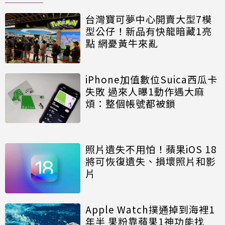
台灣寶可夢中心開賣大型7模
型公仔！新品有快龍暗藏1亮
點 網憂黃牛來亂
iPhone加值數位Suica西瓜卡
失敗 過來人曝1動作遇大麻
煩：整個帳號都被鎖
照片遺失不用怕！蘋果iOS 18
將可恢復遺失、損壞照片和影
片
Apple Watch撲通掉到海裡1
年半 果粉靠蘋果1神功能找