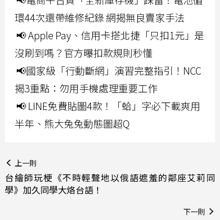
環44次還帶維修紀錄 網揭無良賣家手法
📢 Apple Pay、信用卡搭北捷「只扣1元」是
沒刷到嗎？官方曝扣款規則秒懂
📢國家級「行動斷網」演習完整指引！NCC
揭3重點：勿用手機處理重要工作
📢 LINE免費貼圖4款！「蛤」字必下載爽用
半年、熊大兔兔動態圖超Q
上一則
台繪師玩梗《不時輕聲地以俄語遮羞的鄰座艾莉同
學》加久同學大烙台語！
下一則