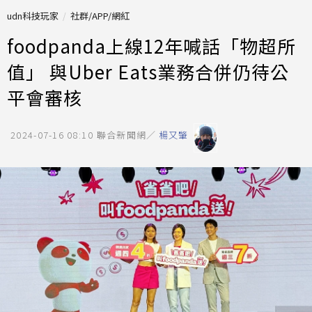
udn科技玩家
社群/APP/網紅
foodpanda上線12年喊話「物超所
值」 與Uber Eats業務合併仍待公
平會審核
2024-07-16 08:10
聯合新聞網／
楊又肇