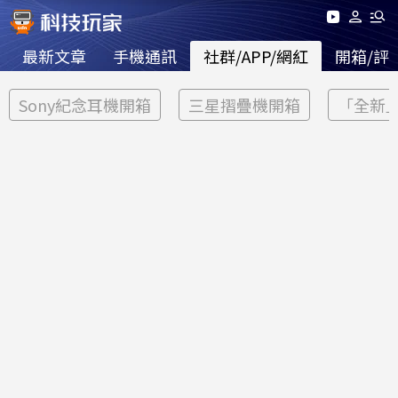
最新文章
手機通訊
社群/APP/網紅
開箱/評
Sony紀念耳機開箱
三星摺疊機開箱
「全新