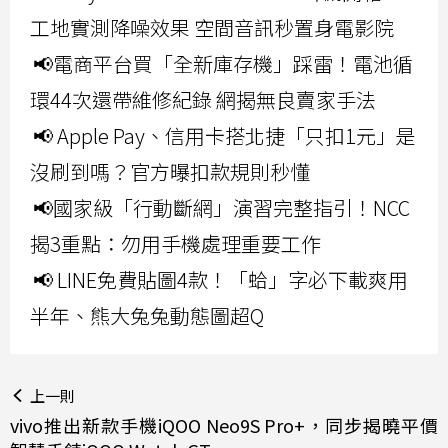
工地實測降噪效果 空間音訊秒置身電影院
📢電商平台買「全新庫存機」踩雷！電池循
環44次還帶維修紀錄 網揭無良賣家手法
📢 Apple Pay、信用卡搭北捷「只扣1元」是
沒刷到嗎？官方曝扣款規則秒懂
📢國家級「行動斷網」演習完整指引！NCC
揭3重點：勿用手機處理重要工作
📢 LINE免費貼圖4款！「蛤」字必下載爽用
半年、熊大兔兔動態圖超Q
上一則
vivo推出新款手機iQOO Neo9S Pro+，同步揭曉平價