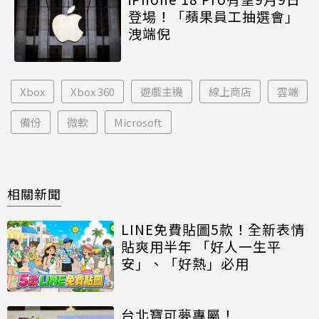
登場！「蘋果員工抽選會」
洩端倪
Xbox
Xbox 360
遊戲主機
線上商店
雲端
備份
微軟
Microsoft
相關新聞
LINE免費貼圖5款！全新表情
貼爽用半年 「好人一生平
安」、「好熱」必用
台北寶可夢專屬！