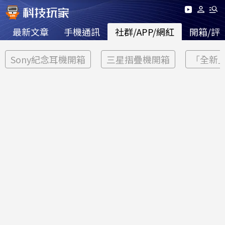
最新文章
手機通訊
社群/APP/網紅
開箱/評
Sony紀念耳機開箱
三星摺疊機開箱
「全新