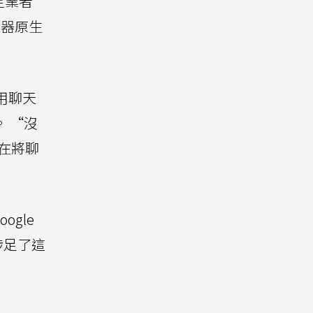
定業者
覽器原生
用聊天
 “沒
，在將聊
gle
司也涉足了這