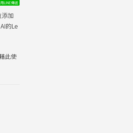
用LINE傳送
位添加
 AI的Le
藉此使