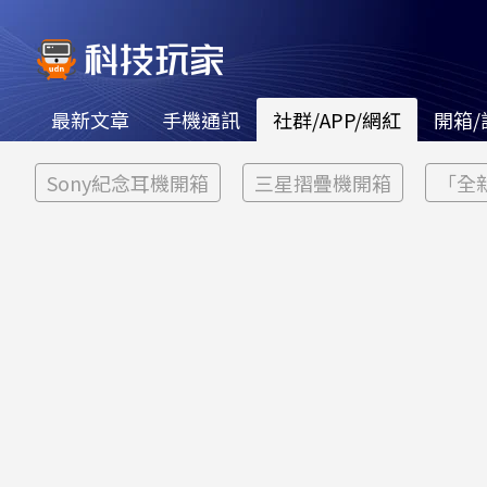
最新文章
手機通訊
社群/APP/網紅
開箱/
Sony紀念耳機開箱
三星摺疊機開箱
「全