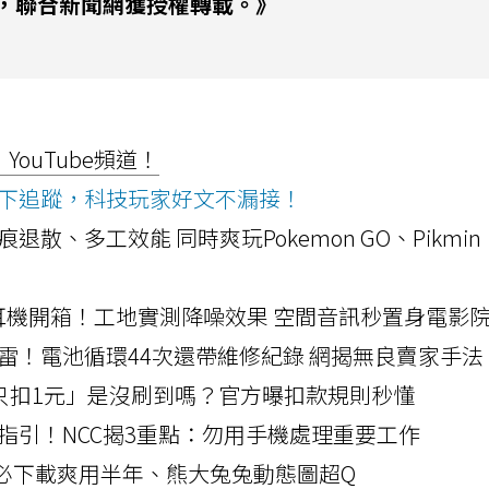
，聯合新聞網獲授權轉載。》
ouTube頻道！
ws按下追蹤，科技玩家好文不漏接！
a開箱！摺痕退散、多工效能 同時爽玩Pokemon GO、Pikmin
LLEXION耳機開箱！工地實測降噪效果 空間音訊秒置身電影
雷！電池循環44次還帶維修紀錄 網揭無良賣家手法
北捷「只扣1元」是沒刷到嗎？官方曝扣款規則秒懂
指引！NCC揭3重點：勿用手機處理重要工作
」字必下載爽用半年、熊大兔兔動態圖超Q