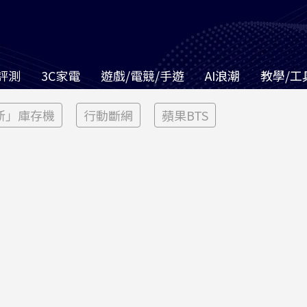
評測
3C家電
遊戲/電競/手遊
AI浪潮
教學/工
新」庫存機
行動斷網
蘋果BTS