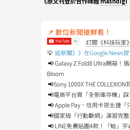
《原文刊登於合作媒體
mashdigi
📌 數位新聞搶鮮看！
訂閱《科技玩家》Y
💡
追新聞》》在Google Ne
📢 Galaxy Z Fold8 Ultr
Bloom
📢Sony 1000X THE CO
📢電商平台買「全新庫存機」踩
📢 Apple Pay、信用卡搭
📢國家級「行動斷網」演習完整
📢 LINE免費貼圖4款！「蛤